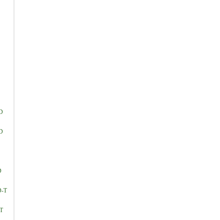
D
D
D
D-T
T