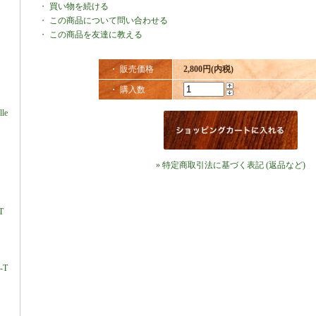
・
買い物を続ける
・
この商品について問い合わせる
・
この商品を友達に教える
・ 販売価格
2,800円(内税)
・ 購入数
lle
» 特定商取引法に基づく表記 (返品など)
T
-T