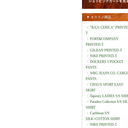
▼ オススメ商品
・
"RA21 CERICA" PRINTE
T
・
PORT&COMPANY
PRINTED-T
・
GILDAN PRINTED-T
・
NIKE PRINTED-T
・
DOCKERS 5 POCKET
PANTS
・
WRG JEANS CO. CARG
PANTS
・
CHAUS SPORT EASY
SKIRT
・
Tapestry LADIES S/S SHI
・
Paradise Collection S/S SI
SHIRT
・
Caribbean S/S
SILK×COTTON SHIRT
・
NIKE PRINTED-T