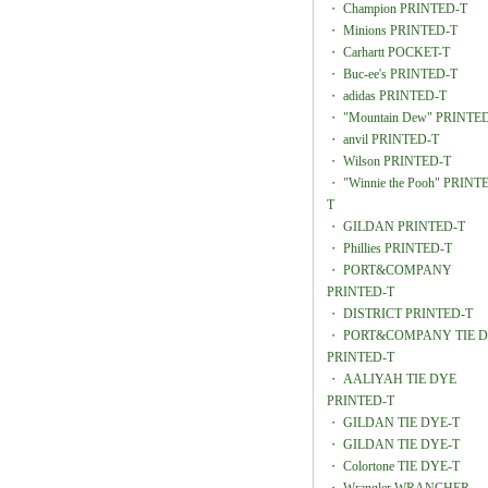
・
Champion PRINTED-T
・
Minions PRINTED-T
・
Carhartt POCKET-T
・
Buc-ee's PRINTED-T
・
adidas PRINTED-T
・
"Mountain Dew" PRINTE
・
anvil PRINTED-T
・
Wilson PRINTED-T
・
"Winnie the Pooh" PRINT
T
・
GILDAN PRINTED-T
・
Phillies PRINTED-T
・
PORT&COMPANY
PRINTED-T
・
DISTRICT PRINTED-T
・
PORT&COMPANY TIE 
PRINTED-T
・
AALIYAH TIE DYE
PRINTED-T
・
GILDAN TIE DYE-T
・
GILDAN TIE DYE-T
・
Colortone TIE DYE-T