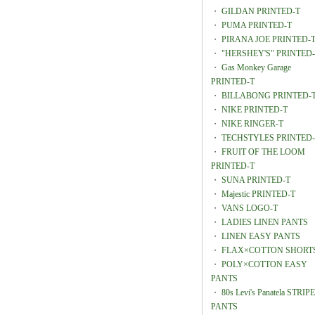
・
GILDAN PRINTED-T
・
PUMA PRINTED-T
・
PIRANA JOE PRINTED-
・
"HERSHEY'S" PRINTED
・
Gas Monkey Garage
PRINTED-T
・
BILLABONG PRINTED-
・
NIKE PRINTED-T
・
NIKE RINGER-T
・
TECHSTYLES PRINTED-
・
FRUIT OF THE LOOM
PRINTED-T
・
SUNA PRINTED-T
・
Majestic PRINTED-T
・
VANS LOGO-T
・
LADIES LINEN PANTS
・
LINEN EASY PANTS
・
FLAX×COTTON SHORT
・
POLY×COTTON EASY
PANTS
・
80s Levi's Panatela STRIPE
PANTS