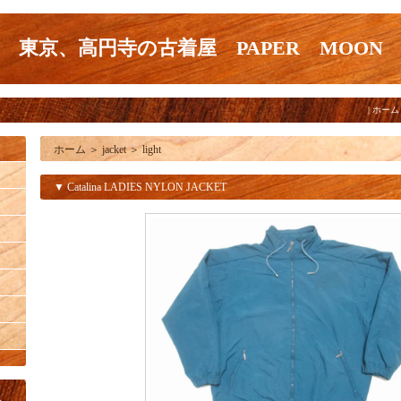
東京、高円寺の古着屋 PAPER MOON
|
ホーム
ホーム
＞
jacket
＞
light
▼ Catalina LADIES NYLON JACKET