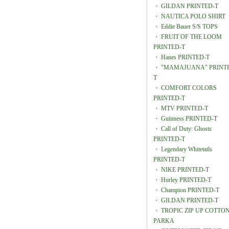
・
GILDAN PRINTED-T
・
NAUTICA POLO SHIRT
・
Eddie Bauer S/S TOPS
・
FRUIT OF THE LOOM
PRINTED-T
・
Hanes PRINTED-T
・
"MAMAJUANA" PRINT
T
・
COMFORT COLORS
PRINTED-T
・
MTV PRINTED-T
・
Guinness PRINTED-T
・
Call of Duty: Ghosts
PRINTED-T
・
Legendary Whitetails
PRINTED-T
・
NIKE PRINTED-T
・
Hurley PRINTED-T
・
Champion PRINTED-T
・
GILDAN PRINTED-T
・
TROPIC ZIP UP COTTO
PARKA