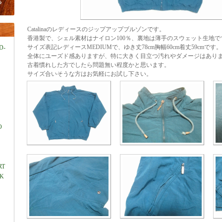
Catalinaのレディースのジップアップブルゾンです。
香港製で、シェル素材はナイロン100％、裏地は薄手のスウェット生地で
サイズ表記レディースMEDIUMで、ゆき丈78cm胸幅60cm着丈59cmです。
D-
全体にユーズド感ありますが、特に大きく目立つ汚れやダメージはあり
古着慣れした方でしたら問題無い程度かと思います。
サイズ合いそうな方はお気軽にお試し下さい。
O
RT
LK