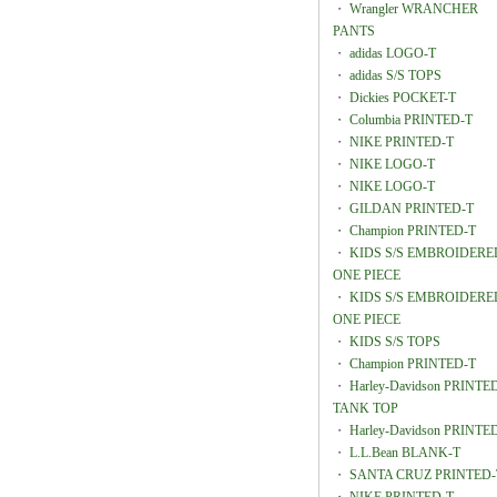
・
Wrangler WRANCHER
PANTS
・
adidas LOGO-T
・
adidas S/S TOPS
・
Dickies POCKET-T
・
Columbia PRINTED-T
・
NIKE PRINTED-T
・
NIKE LOGO-T
・
NIKE LOGO-T
・
GILDAN PRINTED-T
・
Champion PRINTED-T
・
KIDS S/S EMBROIDERE
ONE PIECE
・
KIDS S/S EMBROIDERE
ONE PIECE
・
KIDS S/S TOPS
・
Champion PRINTED-T
・
Harley-Davidson PRINTE
TANK TOP
・
Harley-Davidson PRINTE
・
L.L.Bean BLANK-T
・
SANTA CRUZ PRINTED-