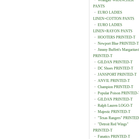
・
Wrangler WRANCHER
PANTS
・
EURO LADIES
LINEN×COTTON PANTS
・
EURO LADIES
LINEN×RAYON PANTS
・
HOOTERS PRINTED-T
・
Newport Blue PRINTED-T
・
Jimmy Buffett's Margaritavi
PRINTED-T
・
GILDAN PRINTED-T
・
DC Shoes PRINTED-T
・
JANSPORT PRINTED-T
・
ANVIL PRINTED-T
・
Champion PRINTED-T
・
Popular Poison PRINTED-
・
GILDAN PRINTED-T
・
Ralph Lauren LOGO-T
・
Majestic PRINTED-T
・
"Texas Rangers" PRINTED
・
"Detroit Red Wings"
PRINTED-T
・
Fanatics PRINTED-T