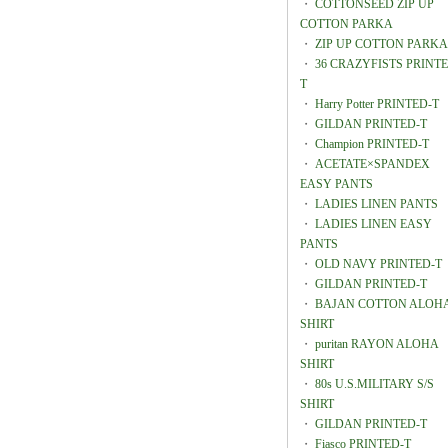
・
COTTONSEED ZIP UP
COTTON PARKA
・
ZIP UP COTTON PARKA
・
36 CRAZYFISTS PRINTE
T
・
Harry Potter PRINTED-T
・
GILDAN PRINTED-T
・
Champion PRINTED-T
・
ACETATE×SPANDEX
EASY PANTS
・
LADIES LINEN PANTS
・
LADIES LINEN EASY
PANTS
・
OLD NAVY PRINTED-T
・
GILDAN PRINTED-T
・
BAJAN COTTON ALOH
SHIRT
・
puritan RAYON ALOHA
SHIRT
・
80s U.S.MILITARY S/S
SHIRT
・
GILDAN PRINTED-T
・
Fiasco PRINTED-T