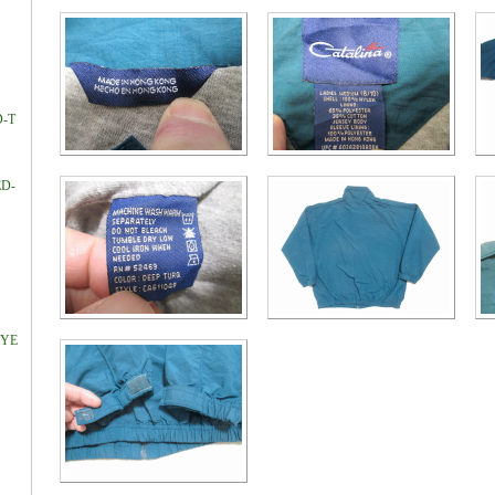
D-T
ED-
DYE