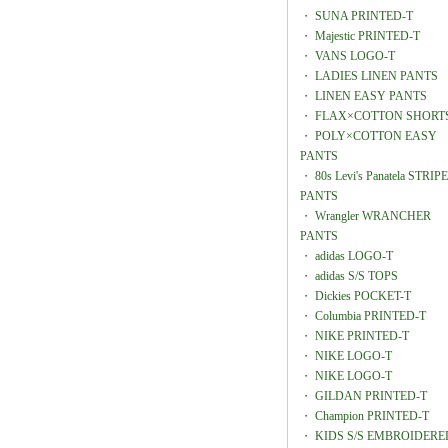
・
SUNA PRINTED-T
・
Majestic PRINTED-T
・
VANS LOGO-T
・
LADIES LINEN PANTS
・
LINEN EASY PANTS
・
FLAX×COTTON SHORT
・
POLY×COTTON EASY
PANTS
・
80s Levi's Panatela STRIPE
PANTS
・
Wrangler WRANCHER
PANTS
・
adidas LOGO-T
・
adidas S/S TOPS
・
Dickies POCKET-T
・
Columbia PRINTED-T
・
NIKE PRINTED-T
・
NIKE LOGO-T
・
NIKE LOGO-T
・
GILDAN PRINTED-T
・
Champion PRINTED-T
・
KIDS S/S EMBROIDERE