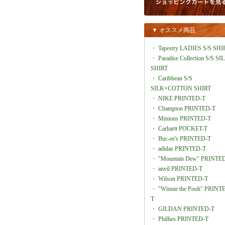
▼ オススメ商品
・
Tapestry LADIES S/S SHI
・
Paradise Collection S/S SI
SHIRT
・
Caribbean S/S
SILK×COTTON SHIRT
・
NIKE PRINTED-T
・
Champion PRINTED-T
・
Minions PRINTED-T
・
Carhartt POCKET-T
・
Buc-ee's PRINTED-T
・
adidas PRINTED-T
・
"Mountain Dew" PRINTE
・
anvil PRINTED-T
・
Wilson PRINTED-T
・
"Winnie the Pooh" PRINT
T
・
GILDAN PRINTED-T
・
Phillies PRINTED-T