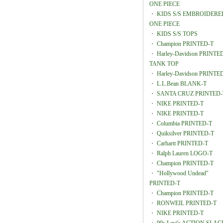
ONE PIECE
・
KIDS S/S EMBROIDERE
ONE PIECE
・
KIDS S/S TOPS
・
Champion PRINTED-T
・
Harley-Davidson PRINTE
TANK TOP
・
Harley-Davidson PRINTE
・
L.L.Bean BLANK-T
・
SANTA CRUZ PRINTED-
・
NIKE PRINTED-T
・
NIKE PRINTED-T
・
Columbia PRINTED-T
・
Quiksilver PRINTED-T
・
Carhartt PRINTED-T
・
Ralph Lauren LOGO-T
・
Champion PRINTED-T
・
"Hollywood Undead"
PRINTED-T
・
Champion PRINTED-T
・
RONWEIL PRINTED-T
・
NIKE PRINTED-T