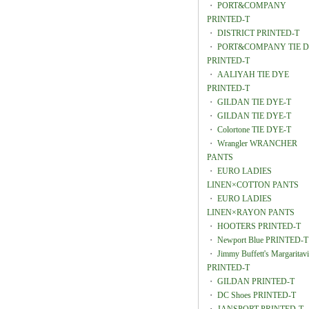
・
PORT&COMPANY
PRINTED-T
・
DISTRICT PRINTED-T
・
PORT&COMPANY TIE 
PRINTED-T
・
AALIYAH TIE DYE
PRINTED-T
・
GILDAN TIE DYE-T
・
GILDAN TIE DYE-T
・
Colortone TIE DYE-T
・
Wrangler WRANCHER
PANTS
・
EURO LADIES
LINEN×COTTON PANTS
・
EURO LADIES
LINEN×RAYON PANTS
・
HOOTERS PRINTED-T
・
Newport Blue PRINTED-T
・
Jimmy Buffett's Margaritavi
PRINTED-T
・
GILDAN PRINTED-T
・
DC Shoes PRINTED-T