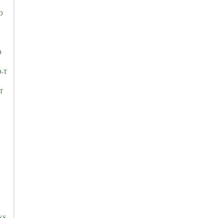
D
D
D-T
T