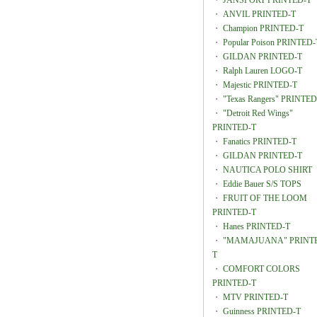
・
JANSPORT PRINTED-T
・
ANVIL PRINTED-T
・
Champion PRINTED-T
・
Popular Poison PRINTED-
・
GILDAN PRINTED-T
・
Ralph Lauren LOGO-T
・
Majestic PRINTED-T
・
"Texas Rangers" PRINTED
・
"Detroit Red Wings"
PRINTED-T
・
Fanatics PRINTED-T
・
GILDAN PRINTED-T
・
NAUTICA POLO SHIRT
・
Eddie Bauer S/S TOPS
・
FRUIT OF THE LOOM
PRINTED-T
・
Hanes PRINTED-T
・
"MAMAJUANA" PRINT
T
・
COMFORT COLORS
PRINTED-T
・
MTV PRINTED-T
・
Guinness PRINTED-T