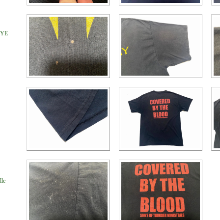
DYE
lle