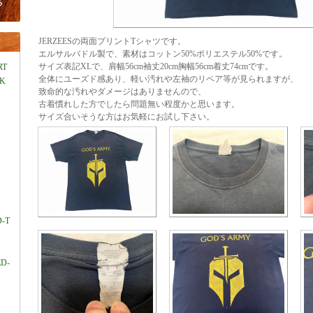
JERZEESの両面プリントTシャツです。
エルサルバドル製で、素材はコットン50%ポリエステル50%です。
サイズ表記XLで、肩幅56cm袖丈20cm胸幅56cm着丈74cmです。
RT
全体にユーズド感あり、軽い汚れや左袖のリペア等が見られますが、
LK
致命的な汚れやダメージはありませんので、
古着慣れした方でしたら問題無い程度かと思います。
サイズ合いそうな方はお気軽にお試し下さい。
D-T
ED-