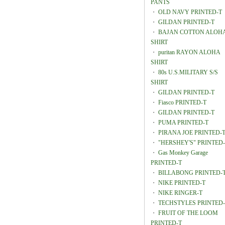
PANTS
・
OLD NAVY PRINTED-T
・
GILDAN PRINTED-T
・
BAJAN COTTON ALOH
SHIRT
・
puritan RAYON ALOHA
SHIRT
・
80s U.S.MILITARY S/S
SHIRT
・
GILDAN PRINTED-T
・
Fiasco PRINTED-T
・
GILDAN PRINTED-T
・
PUMA PRINTED-T
・
PIRANA JOE PRINTED-
・
"HERSHEY'S" PRINTED
・
Gas Monkey Garage
PRINTED-T
・
BILLABONG PRINTED-
・
NIKE PRINTED-T
・
NIKE RINGER-T
・
TECHSTYLES PRINTED-
・
FRUIT OF THE LOOM
PRINTED-T