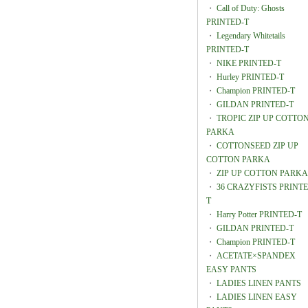
・
Call of Duty: Ghosts
PRINTED-T
・
Legendary Whitetails
PRINTED-T
・
NIKE PRINTED-T
・
Hurley PRINTED-T
・
Champion PRINTED-T
・
GILDAN PRINTED-T
・
TROPIC ZIP UP COTTO
PARKA
・
COTTONSEED ZIP UP
COTTON PARKA
・
ZIP UP COTTON PARKA
・
36 CRAZYFISTS PRINTE
T
・
Harry Potter PRINTED-T
・
GILDAN PRINTED-T
・
Champion PRINTED-T
・
ACETATE×SPANDEX
EASY PANTS
・
LADIES LINEN PANTS
・
LADIES LINEN EASY