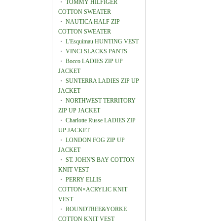
・
TOMMY HILFIGER
COTTON SWEATER
・
NAUTICA HALF ZIP
COTTON SWEATER
・
L'Esquimau HUNTING VEST
・
VINCI SLACKS PANTS
・
Bocco LADIES ZIP UP
JACKET
・
SUNTERRA LADIES ZIP UP
JACKET
・
NORTHWEST TERRITORY
ZIP UP JACKET
・
Charlotte Russe LADIES ZIP
UP JACKET
・
LONDON FOG ZIP UP
JACKET
・
ST. JOHN'S BAY COTTON
KNIT VEST
・
PERRY ELLIS
COTTON×ACRYLIC KNIT
VEST
・
ROUNDTREE&YORKE
COTTON KNIT VEST