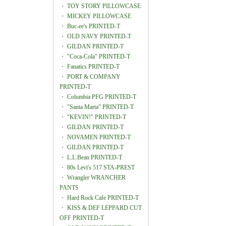
・
TOY STORY PILLOWCASE
・
MICKEY PILLOWCASE
・
Buc-ee's PRINTED-T
・
OLD NAVY PRINTED-T
・
GILDAN PRINTED-T
・
"Coca-Cola" PRINTED-T
・
Fanatics PRINTED-T
・
PORT & COMPANY
PRINTED-T
・
Columbia PFG PRINTED-T
・
"Santa Marta" PRINTED-T
・
"KEVIN!" PRINTED-T
・
GILDAN PRINTED-T
・
NOVAMEN PRINTED-T
・
GILDAN PRINTED-T
・
L.L.Bean PRINTED-T
・
80s Levi's 517 STA-PREST
・
Wrangler WRANCHER
PANTS
・
Hard Rock Cafe PRINTED-T
・
KISS & DEF LEPPARD CUT
OFF PRINTED-T