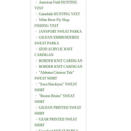
・
American Field HUNTING
VEST
・
Gamehide HUNTING VEST
・
White River Fly Shop
FISHING VEST
・
JANSPORT SWEAT PARKA
・
GILDAN EMBROIDERED
SWEAT PARKA
・
IZOD ACRYLIC KNIT
CARDIGAN
・
BORDER KNIT CARDIGAN
・
BORDER KNIT CARDIGAN
・
"Alabama Crimson Tide"
SWEAT SHIRT
・
"Iowa Hawkeyes" SWEAT
SHIRT
・
"Boston Bruins" SWEAT
SHIRT
・
GILDAN PRINTED SWEAT
SHIRT
・
GEAR PRINTED SWEAT
SHIRT