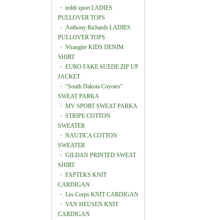
・
teddi sport LADIES
PULLOVER TOPS
・
Anthony Richards LADIES
PULLOVER TOPS
・
Wrangler KIDS DENIM
SHIRT
・
EURO FAKE SUEDE ZIP UP
JACKET
・
"South Dakota Coyotes"
SWEAT PARKA
・
MV SPORT SWEAT PARKA
・
STRIPE COTTON
SWEATER
・
NAUTICA COTTON
SWEATER
・
GILDAN PRINTED SWEAT
SHIRT
・
FAPTEKS KNIT
CARDIGAN
・
Les Corps KNIT CARDIGAN
・
VAN HEUSEN KNIT
CARDIGAN