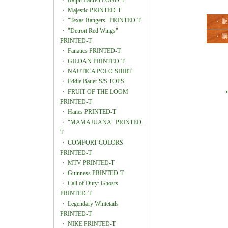
・
Ralph Lauren LOGO-T
・
Majestic PRINTED-T
・
"Texas Rangers" PRINTED-T
・ 
・
"Detroit Red Wings"
・ 
PRINTED-T
・
Fanatics PRINTED-T
・
GILDAN PRINTED-T
・
NAUTICA POLO SHIRT
・
Eddie Bauer S/S TOPS
・
FRUIT OF THE LOOM
PRINTED-T
・
Hanes PRINTED-T
・
"MAMAJUANA" PRINTED-
T
・
COMFORT COLORS
PRINTED-T
・
MTV PRINTED-T
・
Guinness PRINTED-T
・
Call of Duty: Ghosts
PRINTED-T
・
Legendary Whitetails
PRINTED-T
・
NIKE PRINTED-T