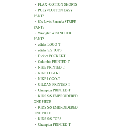
・
FLAX×COTTON SHORTS
・
POLY×COTTON EASY
PANTS
・
80s Levi's Panatela STRIPE
PANTS
・
Wrangler WRANCHER
PANTS
・
adidas LOGO-T
・
adidas S/S TOPS
・
Dickies POCKET-T
・
Columbia PRINTED-T
・
NIKE PRINTED-T
・
NIKE LOGO-T
・
NIKE LOGO-T
・
GILDAN PRINTED-T
・
Champion PRINTED-T
・
KIDS S/S EMBROIDERED
ONE PIECE
・
KIDS S/S EMBROIDERED
ONE PIECE
・
KIDS S/S TOPS
・
Champion PRINTED-T