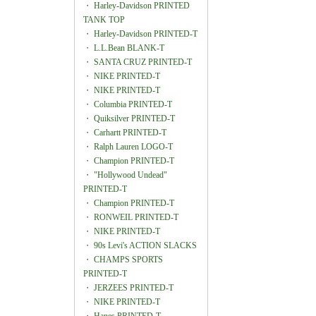
・
Harley-Davidson PRINTED
TANK TOP
・
Harley-Davidson PRINTED-T
・
L.L.Bean BLANK-T
・
SANTA CRUZ PRINTED-T
・
NIKE PRINTED-T
・
NIKE PRINTED-T
・
Columbia PRINTED-T
・
Quiksilver PRINTED-T
・
Carhartt PRINTED-T
・
Ralph Lauren LOGO-T
・
Champion PRINTED-T
・
"Hollywood Undead"
PRINTED-T
・
Champion PRINTED-T
・
RONWEIL PRINTED-T
・
NIKE PRINTED-T
・
90s Levi's ACTION SLACKS
・
CHAMPS SPORTS
PRINTED-T
・
JERZEES PRINTED-T
・
NIKE PRINTED-T