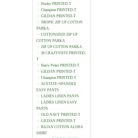
・
Hurley PRINTED-T
・
Champion PRINTED-T
・
GILDAN PRINTED-T
・
TROPIC ZIP UP COTTON
PARKA
・
COTTONSEED ZIP UP
COTTON PARKA
・
ZIP UP COTTON PARKA
・
36 CRAZYFISTS PRINTED-
T
・
Harry Potter PRINTED-T
・
GILDAN PRINTED-T
・
Champion PRINTED-T
・
ACETATE×SPANDEX
EASY PANTS
・
LADIES LINEN PANTS
・
LADIES LINEN EASY
PANTS
・
OLD NAVY PRINTED-T
・
GILDAN PRINTED-T
・
BAJAN COTTON ALOHA
SHIRT