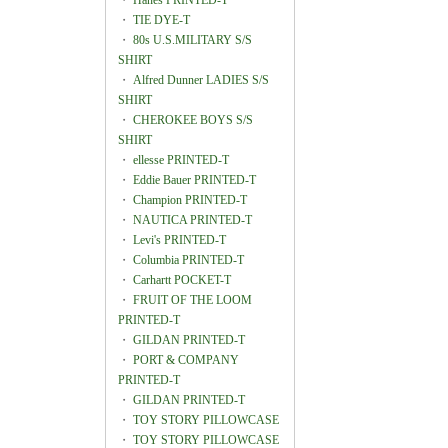
・
Hanes PRINTED-T
・
TIE DYE-T
・
80s U.S.MILITARY S/S
SHIRT
・
Alfred Dunner LADIES S/S
SHIRT
・
CHEROKEE BOYS S/S
SHIRT
・
ellesse PRINTED-T
・
Eddie Bauer PRINTED-T
・
Champion PRINTED-T
・
NAUTICA PRINTED-T
・
Levi's PRINTED-T
・
Columbia PRINTED-T
・
Carhartt POCKET-T
・
FRUIT OF THE LOOM
PRINTED-T
・
GILDAN PRINTED-T
・
PORT & COMPANY
PRINTED-T
・
GILDAN PRINTED-T
・
TOY STORY PILLOWCASE
・
TOY STORY PILLOWCASE