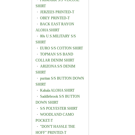
・
PRIMARK S/S VISCOSE
SHIRT
・
JERZEES PRINTED-T
・
OBEY PRINTED-T
・
BACK EAST RAYON
ALOHA SHIRT
・
80s U.S.MILITARY S/S
SHIRT
・
EURO S/S COTTON SHIRT
・
TOPMAN S/S BAND
COLLAR DENIM SHIRT
・
ARIZONA S/S DENIM
SHIRT
・
puritan S/S BUTTON DOWN
SHIRT
・
Kahala ALOHA SHIRT
・
Saddlebrook S/S BUTTON
DOWN SHIRT
・
S/S POLYESTER SHIRT
・
WOODLAND CAMO
POCKET-T
・
"DON'T HASSLE THE
HOFF" PRINTED-T