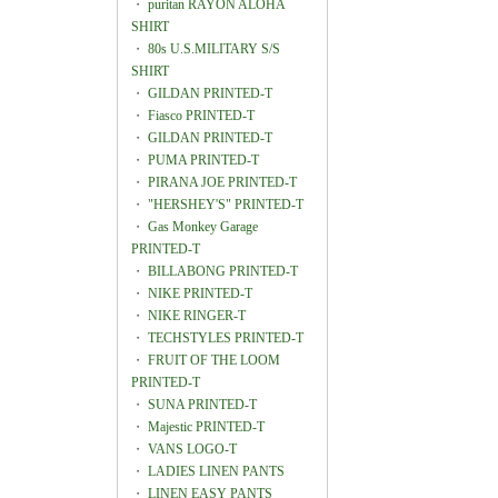
・
puritan RAYON ALOHA
SHIRT
・
80s U.S.MILITARY S/S
SHIRT
・
GILDAN PRINTED-T
・
Fiasco PRINTED-T
・
GILDAN PRINTED-T
・
PUMA PRINTED-T
・
PIRANA JOE PRINTED-T
・
"HERSHEY'S" PRINTED-T
・
Gas Monkey Garage
PRINTED-T
・
BILLABONG PRINTED-T
・
NIKE PRINTED-T
・
NIKE RINGER-T
・
TECHSTYLES PRINTED-T
・
FRUIT OF THE LOOM
PRINTED-T
・
SUNA PRINTED-T
・
Majestic PRINTED-T
・
VANS LOGO-T
・
LADIES LINEN PANTS
・
LINEN EASY PANTS