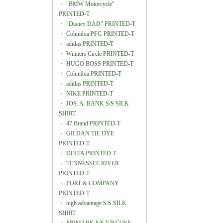
・
"BMW Motorcycle"
PRINTED-T
・
"Disney DAD" PRINTED-T
・
Columbia PFG PRINTED-T
・
adidas PRINTED-T
・
Winners Circle PRINTED-T
・
HUGO BOSS PRINTED-T
・
Columbia PRINTED-T
・
adidas PRINTED-T
・
NIKE PRINTED-T
・
JOS. A. BANK S/S SILK
SHIRT
・
47 Brand PRINTED-T
・
GILDAN TIE DYE
PRINTED-T
・
DELTA PRINTED-T
・
TENNESSEE RIVER
PRINTED-T
・
PORT & COMPANY
PRINTED-T
・
high advantage S/S SILK
SHIRT