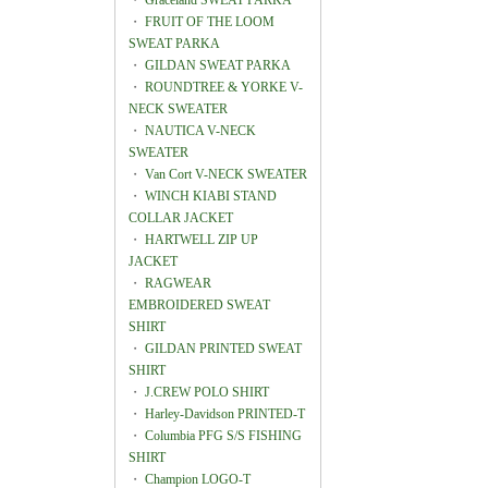
・
Graceland SWEAT PARKA
・
FRUIT OF THE LOOM
SWEAT PARKA
・
GILDAN SWEAT PARKA
・
ROUNDTREE & YORKE V-
NECK SWEATER
・
NAUTICA V-NECK
SWEATER
・
Van Cort V-NECK SWEATER
・
WINCH KIABI STAND
COLLAR JACKET
・
HARTWELL ZIP UP
JACKET
・
RAGWEAR
EMBROIDERED SWEAT
SHIRT
・
GILDAN PRINTED SWEAT
SHIRT
・
J.CREW POLO SHIRT
・
Harley-Davidson PRINTED-T
・
Columbia PFG S/S FISHING
SHIRT
・
Champion LOGO-T