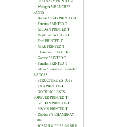
・
OLD NAVY PRINTED-T
・
Wrangler WRANCHER
PANTS
・
Bobbie Brooks PRINTED-T
・
Fanatics PRINTED-T
・
GILDAN PRINTED-T
・
Ralph Lauren LOGO-T
・
Ford PRINTED-T
・
NIKE PRINTED-T
・
Champion PRINTED-T
・
Ganzee PRINTED-T
・
Fanatics PRINTED-T
・
adidas "Louisville Cardinals"
S/S TOPS
・
STRUCTURE S/S TOPS
・
FILA PRINTED-T
・
NOTHING LASTS
FOREVER PRINTED-T
・
GILDAN PRINTED-T
・
M&M'S PRINTED-T
・
Dickies S/S CHAMBRAY
SHIRT
・
JOSEPH & FEISS S/S SILK