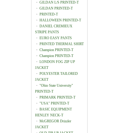
・
GILDAN L/S PRINTED-T
・
GILDAN PRINTED-T
・
PRINTED-T
・
HALLOWEEN PRINTED-T
・
DANIEL CREMIEUX
STRIPE PANTS
・
EURO EASY PANTS
・
PRINTED THERMAL SHIRT
・
Champion PRINTED-T
・
Champion PRINTED-T
・
LONDON FOG ZIP UP
JACKET
・
POLYESTER TAILORED
JACKET
・
"Ohio State University"
PRINTED-T
・
PRIMARK PRINTED-T
・
"USA" PRINTED-T
・
BASIC EQUIPMENT
HENLEY NECK-T
・
McGREGOR Drizzler
JACKET