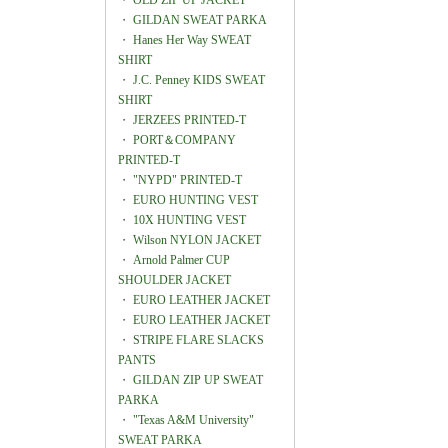
・
OLD ZIP UP JACKET
・
GILDAN SWEAT PARKA
・
Hanes Her Way SWEAT
SHIRT
・
J.C. Penney KIDS SWEAT
SHIRT
・
JERZEES PRINTED-T
・
PORT＆COMPANY
PRINTED-T
・
"NYPD" PRINTED-T
・
EURO HUNTING VEST
・
10X HUNTING VEST
・
Wilson NYLON JACKET
・
Arnold Palmer CUP
SHOULDER JACKET
・
EURO LEATHER JACKET
・
EURO LEATHER JACKET
・
STRIPE FLARE SLACKS
PANTS
・
GILDAN ZIP UP SWEAT
PARKA
・
"Texas A&M University"
SWEAT PARKA