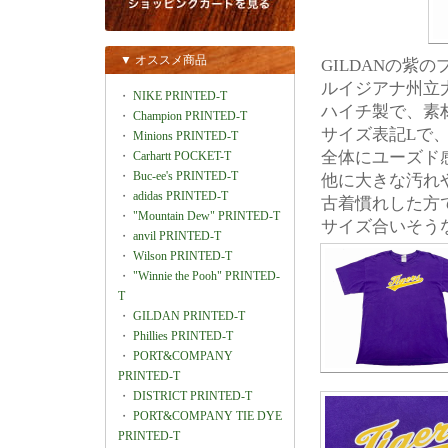
▼ オススメ商品
GILDANの紫
ルイジアナ州立
・
NIKE PRINTED-T
ハイチ製で、素材
・
Champion PRINTED-T
サイズ表記Lで、肩
・
Minions PRINTED-T
全体にユーズド
・
Carhartt POCKET-T
・
Buc-ee's PRINTED-T
他に大きな汚れ
・
adidas PRINTED-T
古着慣れした方
・
"Mountain Dew" PRINTED-T
サイズ合いそう
・
anvil PRINTED-T
・
Wilson PRINTED-T
・
"Winnie the Pooh" PRINTED-
T
・
GILDAN PRINTED-T
・
Phillies PRINTED-T
・
PORT&COMPANY
PRINTED-T
・
DISTRICT PRINTED-T
・
PORT&COMPANY TIE DYE
PRINTED-T