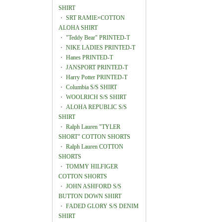
SHIRT
・
SRT RAMIE×COTTON
ALOHA SHIRT
・
"Teddy Bear" PRINTED-T
・
NIKE LADIES PRINTED-T
・
Hanes PRINTED-T
・
JANSPORT PRINTED-T
・
Harry Potter PRINTED-T
・
Columbia S/S SHIRT
・
WOOLRICH S/S SHIRT
・
ALOHA REPUBLIC S/S
SHIRT
・
Ralph Lauren "TYLER
SHORT" COTTON SHORTS
・
Ralph Lauren COTTON
SHORTS
・
TOMMY HILFIGER
COTTON SHORTS
・
JOHN ASHFORD S/S
BUTTON DOWN SHIRT
・
FADED GLORY S/S DENIM
SHIRT