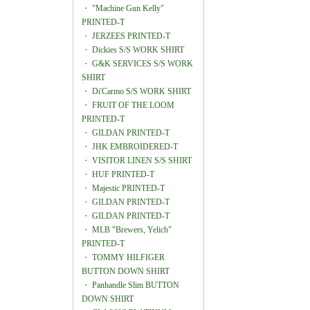
・
"Machine Gun Kelly"
PRINTED-T
・
JERZEES PRINTED-T
・
Dickies S/S WORK SHIRT
・
G&K SERVICES S/S WORK
SHIRT
・
Di'Carmo S/S WORK SHIRT
・
FRUIT OF THE LOOM
PRINTED-T
・
GILDAN PRINTED-T
・
JHK EMBROIDERED-T
・
VISITOR LINEN S/S SHIRT
・
HUF PRINTED-T
・
Majestic PRINTED-T
・
GILDAN PRINTED-T
・
GILDAN PRINTED-T
・
MLB "Brewers, Yelich"
PRINTED-T
・
TOMMY HILFIGER
BUTTON DOWN SHIRT
・
Panhandle Slim BUTTON
DOWN SHIRT