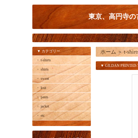
東京、高円寺の古
▼ カテゴリー
ホーム
＞
t-shirt
・ t-shirts
▼ GILDAN PRINTED-
・ shirts
・ sweat
・ knit
・ pants
・ jacket
・ etc