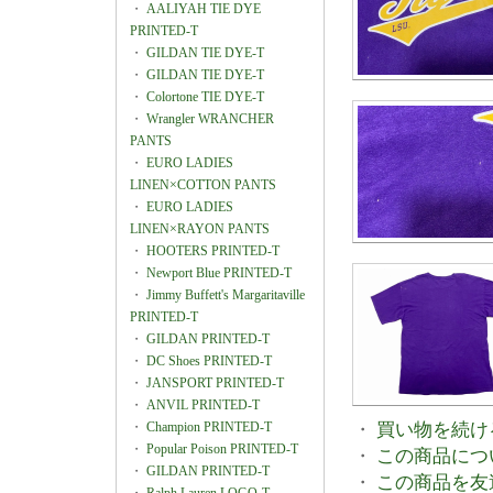
・
AALIYAH TIE DYE
PRINTED-T
・
GILDAN TIE DYE-T
・
GILDAN TIE DYE-T
・
Colortone TIE DYE-T
・
Wrangler WRANCHER
PANTS
・
EURO LADIES
LINEN×COTTON PANTS
・
EURO LADIES
LINEN×RAYON PANTS
・
HOOTERS PRINTED-T
・
Newport Blue PRINTED-T
・
Jimmy Buffett's Margaritaville
PRINTED-T
・
GILDAN PRINTED-T
・
DC Shoes PRINTED-T
・
JANSPORT PRINTED-T
・
ANVIL PRINTED-T
・
Champion PRINTED-T
・
買い物を続け
・
Popular Poison PRINTED-T
・
この商品につ
・
GILDAN PRINTED-T
・
この商品を友