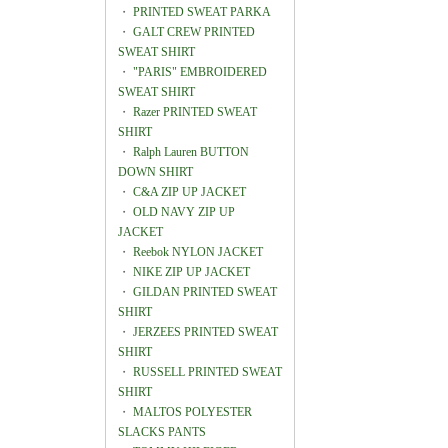
・
PRINTED SWEAT PARKA
・
GALT CREW PRINTED
SWEAT SHIRT
・
"PARIS" EMBROIDERED
SWEAT SHIRT
・
Razer PRINTED SWEAT
SHIRT
・
Ralph Lauren BUTTON
DOWN SHIRT
・
C&A ZIP UP JACKET
・
OLD NAVY ZIP UP
JACKET
・
Reebok NYLON JACKET
・
NIKE ZIP UP JACKET
・
GILDAN PRINTED SWEAT
SHIRT
・
JERZEES PRINTED SWEAT
SHIRT
・
RUSSELL PRINTED SWEAT
SHIRT
・
MALTOS POLYESTER
SLACKS PANTS