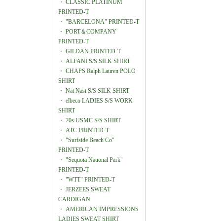
・
CLASSIC PLATINUM
PRINTED-T
・
"BARCELONA" PRINTED-T
・
PORT＆COMPANY
PRINTED-T
・
GILDAN PRINTED-T
・
ALFANI S/S SILK SHIRT
・
CHAPS Ralph Lauren POLO
SHIRT
・
Nat Nast S/S SILK SHIRT
・
elbeco LADIES S/S WORK
SHIRT
・
70s USMC S/S SHIRT
・
ATC PRINTED-T
・
"Surfside Beach Co"
PRINTED-T
・
"Sequoia National Park"
PRINTED-T
・
"WTT" PRINTED-T
・
JERZEES SWEAT
CARDIGAN
・
AMERICAN IMPRESSIONS
LADIES SWEAT SHIRT