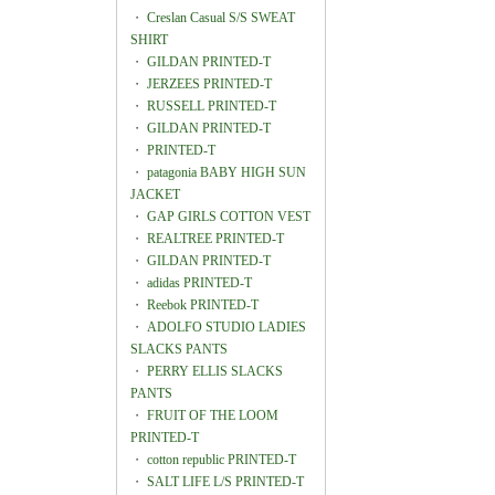
・
Creslan Casual S/S SWEAT
SHIRT
・
GILDAN PRINTED-T
・
JERZEES PRINTED-T
・
RUSSELL PRINTED-T
・
GILDAN PRINTED-T
・
PRINTED-T
・
patagonia BABY HIGH SUN
JACKET
・
GAP GIRLS COTTON VEST
・
REALTREE PRINTED-T
・
GILDAN PRINTED-T
・
adidas PRINTED-T
・
Reebok PRINTED-T
・
ADOLFO STUDIO LADIES
SLACKS PANTS
・
PERRY ELLIS SLACKS
PANTS
・
FRUIT OF THE LOOM
PRINTED-T
・
cotton republic PRINTED-T
・
SALT LIFE L/S PRINTED-T