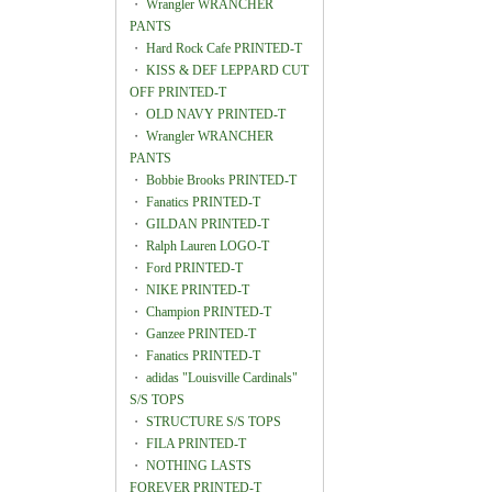
・
Wrangler WRANCHER
PANTS
・
Hard Rock Cafe PRINTED-T
・
KISS & DEF LEPPARD CUT
OFF PRINTED-T
・
OLD NAVY PRINTED-T
・
Wrangler WRANCHER
PANTS
・
Bobbie Brooks PRINTED-T
・
Fanatics PRINTED-T
・
GILDAN PRINTED-T
・
Ralph Lauren LOGO-T
・
Ford PRINTED-T
・
NIKE PRINTED-T
・
Champion PRINTED-T
・
Ganzee PRINTED-T
・
Fanatics PRINTED-T
・
adidas "Louisville Cardinals"
S/S TOPS
・
STRUCTURE S/S TOPS
・
FILA PRINTED-T
・
NOTHING LASTS
FOREVER PRINTED-T