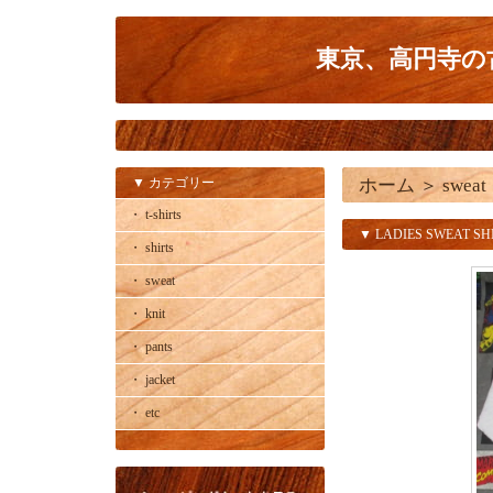
東京、高円寺の古
▼ カテゴリー
ホーム
＞
sweat
・ t-shirts
▼ LADIES SWEAT SH
・ shirts
・ sweat
・ knit
・ pants
・ jacket
・ etc