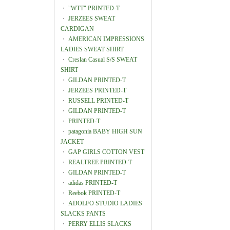
・
"WTT" PRINTED-T
・
JERZEES SWEAT
CARDIGAN
・
AMERICAN IMPRESSIONS
LADIES SWEAT SHIRT
・
Creslan Casual S/S SWEAT
SHIRT
・
GILDAN PRINTED-T
・
JERZEES PRINTED-T
・
RUSSELL PRINTED-T
・
GILDAN PRINTED-T
・
PRINTED-T
・
patagonia BABY HIGH SUN
JACKET
・
GAP GIRLS COTTON VEST
・
REALTREE PRINTED-T
・
GILDAN PRINTED-T
・
adidas PRINTED-T
・
Reebok PRINTED-T
・
ADOLFO STUDIO LADIES
SLACKS PANTS
・
PERRY ELLIS SLACKS