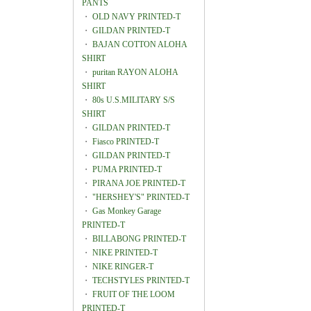
PANTS
・
OLD NAVY PRINTED-T
・
GILDAN PRINTED-T
・
BAJAN COTTON ALOHA
SHIRT
・
puritan RAYON ALOHA
SHIRT
・
80s U.S.MILITARY S/S
SHIRT
・
GILDAN PRINTED-T
・
Fiasco PRINTED-T
・
GILDAN PRINTED-T
・
PUMA PRINTED-T
・
PIRANA JOE PRINTED-T
・
"HERSHEY'S" PRINTED-T
・
Gas Monkey Garage
PRINTED-T
・
BILLABONG PRINTED-T
・
NIKE PRINTED-T
・
NIKE RINGER-T
・
TECHSTYLES PRINTED-T
・
FRUIT OF THE LOOM
PRINTED-T