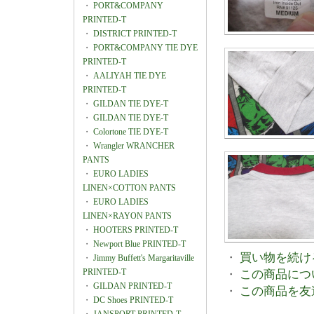
・
PORT&COMPANY
PRINTED-T
・
DISTRICT PRINTED-T
・
PORT&COMPANY TIE DYE
PRINTED-T
・
AALIYAH TIE DYE
PRINTED-T
・
GILDAN TIE DYE-T
・
GILDAN TIE DYE-T
・
Colortone TIE DYE-T
・
Wrangler WRANCHER
PANTS
・
EURO LADIES
LINEN×COTTON PANTS
・
EURO LADIES
LINEN×RAYON PANTS
・
HOOTERS PRINTED-T
・
Newport Blue PRINTED-T
・
買い物を続け
・
Jimmy Buffett's Margaritaville
PRINTED-T
・
この商品につ
・
GILDAN PRINTED-T
・
この商品を友
・
DC Shoes PRINTED-T