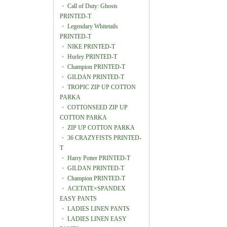
・
Call of Duty: Ghosts
PRINTED-T
・
Legendary Whitetails
PRINTED-T
・
NIKE PRINTED-T
・
Hurley PRINTED-T
・
Champion PRINTED-T
・
GILDAN PRINTED-T
・
TROPIC ZIP UP COTTON
PARKA
・
COTTONSEED ZIP UP
COTTON PARKA
・
ZIP UP COTTON PARKA
・
36 CRAZYFISTS PRINTED-
T
・
Harry Potter PRINTED-T
・
GILDAN PRINTED-T
・
Champion PRINTED-T
・
ACETATE×SPANDEX
EASY PANTS
・
LADIES LINEN PANTS
・
LADIES LINEN EASY