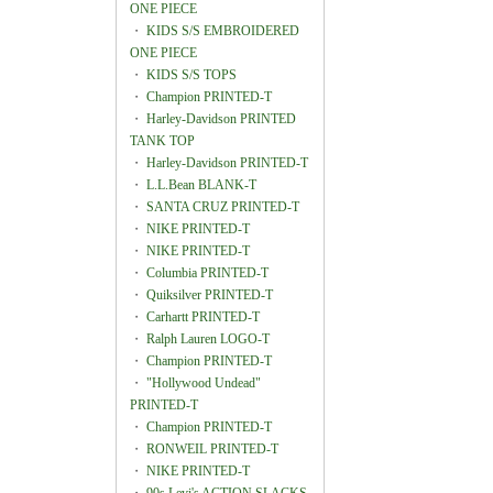
ONE PIECE
・
KIDS S/S EMBROIDERED
ONE PIECE
・
KIDS S/S TOPS
・
Champion PRINTED-T
・
Harley-Davidson PRINTED
TANK TOP
・
Harley-Davidson PRINTED-T
・
L.L.Bean BLANK-T
・
SANTA CRUZ PRINTED-T
・
NIKE PRINTED-T
・
NIKE PRINTED-T
・
Columbia PRINTED-T
・
Quiksilver PRINTED-T
・
Carhartt PRINTED-T
・
Ralph Lauren LOGO-T
・
Champion PRINTED-T
・
"Hollywood Undead"
PRINTED-T
・
Champion PRINTED-T
・
RONWEIL PRINTED-T
・
NIKE PRINTED-T