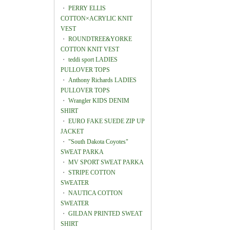
・
PERRY ELLIS
COTTON×ACRYLIC KNIT
VEST
・
ROUNDTREE&YORKE
COTTON KNIT VEST
・
teddi sport LADIES
PULLOVER TOPS
・
Anthony Richards LADIES
PULLOVER TOPS
・
Wrangler KIDS DENIM
SHIRT
・
EURO FAKE SUEDE ZIP UP
JACKET
・
"South Dakota Coyotes"
SWEAT PARKA
・
MV SPORT SWEAT PARKA
・
STRIPE COTTON
SWEATER
・
NAUTICA COTTON
SWEATER
・
GILDAN PRINTED SWEAT
SHIRT