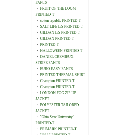
PANTS
・
FRUIT OF THE LOOM
PRINTED-T
・
cotton republic PRINTED-T
・
SALT LIFE L/S PRINTED-T
・
GILDAN L/S PRINTED-T
・
GILDAN PRINTED-T
・
PRINTED-T
・
HALLOWEEN PRINTED-T
・
DANIEL CREMIEUX
STRIPE PANTS
・
EURO EASY PANTS
・
PRINTED THERMAL SHIRT
・
Champion PRINTED-T
・
Champion PRINTED-T
・
LONDON FOG ZIP UP
JACKET
・
POLYESTER TAILORED
JACKET
・
"Ohio State University"
PRINTED-T
・
PRIMARK PRINTED-T