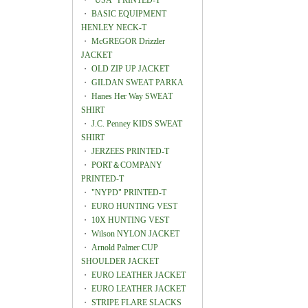
・
"USA" PRINTED-T
・
BASIC EQUIPMENT
HENLEY NECK-T
・
McGREGOR Drizzler
JACKET
・
OLD ZIP UP JACKET
・
GILDAN SWEAT PARKA
・
Hanes Her Way SWEAT
SHIRT
・
J.C. Penney KIDS SWEAT
SHIRT
・
JERZEES PRINTED-T
・
PORT＆COMPANY
PRINTED-T
・
"NYPD" PRINTED-T
・
EURO HUNTING VEST
・
10X HUNTING VEST
・
Wilson NYLON JACKET
・
Arnold Palmer CUP
SHOULDER JACKET
・
EURO LEATHER JACKET
・
EURO LEATHER JACKET
・
STRIPE FLARE SLACKS