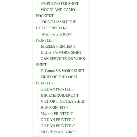
・
S/S POLYESTER SHIRT
・
WOODLAND CAMO
POCKET-T
・
"DON'T HASSLE THE
HOFF" PRINTED-T
・
"Machine Gun Kelly"
PRINTED-T
・
JERZEES PRINTED-T
・
Dickies S/S WORK SHIRT
・
G&K SERVICES S/S WORK
SHIRT
・
Di'Carmo S/S WORK SHIRT
・
FRUIT OF THE LOOM
PRINTED-T
・
GILDAN PRINTED-T
・
JHK EMBROIDERED-T
・
VISITOR LINEN S/S SHIRT
・
HUF PRINTED-T
・
Majestic PRINTED-T
・
GILDAN PRINTED-T
・
GILDAN PRINTED-T
・
MLB "Brewers, Yelich"