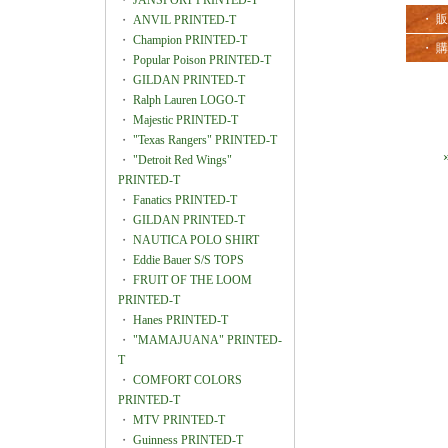
・
JANSPORT PRINTED-T
・ 
・
ANVIL PRINTED-T
・
Champion PRINTED-T
・ 
・
Popular Poison PRINTED-T
・
GILDAN PRINTED-T
・
Ralph Lauren LOGO-T
・
Majestic PRINTED-T
・
"Texas Rangers" PRINTED-T
・
"Detroit Red Wings"
PRINTED-T
・
Fanatics PRINTED-T
・
GILDAN PRINTED-T
・
NAUTICA POLO SHIRT
・
Eddie Bauer S/S TOPS
・
FRUIT OF THE LOOM
PRINTED-T
・
Hanes PRINTED-T
・
"MAMAJUANA" PRINTED-
T
・
COMFORT COLORS
PRINTED-T
・
MTV PRINTED-T
・
Guinness PRINTED-T