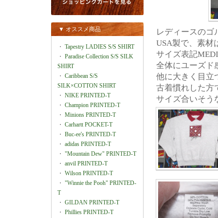
▼ オススメ商品
レディースのゴ
USA製で、素材
・
Tapestry LADIES S/S SHIRT
サイズ表記MEDI
・
Paradise Collection S/S SILK
全体にユーズド
SHIRT
他に大きく目立
・
Caribbean S/S
SILK×COTTON SHIRT
古着慣れした方
・
NIKE PRINTED-T
サイズ合いそう
・
Champion PRINTED-T
・
Minions PRINTED-T
・
Carhartt POCKET-T
・
Buc-ee's PRINTED-T
・
adidas PRINTED-T
・
"Mountain Dew" PRINTED-T
・
anvil PRINTED-T
・
Wilson PRINTED-T
・
"Winnie the Pooh" PRINTED-
T
・
GILDAN PRINTED-T
・
Phillies PRINTED-T