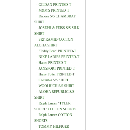
・
GILDAN PRINTED-T
・
M&M'S PRINTED-T
・
Dickies S/S CHAMBRAY
SHIRT
・
JOSEPH & FEISS S/S SILK
SHIRT
・
SRT RAMIE×COTTON
ALOHA SHIRT
・
"Teddy Bear" PRINTED-T
・
NIKE LADIES PRINTED-T
・
Hanes PRINTED-T
・
JANSPORT PRINTED-T
・
Harry Potter PRINTED-T
・
Columbia S/S SHIRT
・
WOOLRICH S/S SHIRT
・
ALOHA REPUBLIC S/S
SHIRT
・
Ralph Lauren "TYLER
SHORT" COTTON SHORTS
・
Ralph Lauren COTTON
SHORTS
・
TOMMY HILFIGER