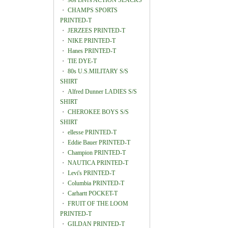
・
90s Levi's ACTION SLACKS
・
CHAMPS SPORTS
PRINTED-T
・
JERZEES PRINTED-T
・
NIKE PRINTED-T
・
Hanes PRINTED-T
・
TIE DYE-T
・
80s U.S.MILITARY S/S
SHIRT
・
Alfred Dunner LADIES S/S
SHIRT
・
CHEROKEE BOYS S/S
SHIRT
・
ellesse PRINTED-T
・
Eddie Bauer PRINTED-T
・
Champion PRINTED-T
・
NAUTICA PRINTED-T
・
Levi's PRINTED-T
・
Columbia PRINTED-T
・
Carhartt POCKET-T
・
FRUIT OF THE LOOM
PRINTED-T
・
GILDAN PRINTED-T