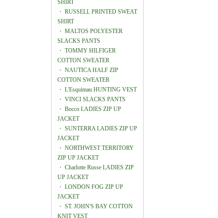
SHIRT
・
RUSSELL PRINTED SWEAT
SHIRT
・
MALTOS POLYESTER
SLACKS PANTS
・
TOMMY HILFIGER
COTTON SWEATER
・
NAUTICA HALF ZIP
COTTON SWEATER
・
L'Esquimau HUNTING VEST
・
VINCI SLACKS PANTS
・
Bocco LADIES ZIP UP
JACKET
・
SUNTERRA LADIES ZIP UP
JACKET
・
NORTHWEST TERRITORY
ZIP UP JACKET
・
Charlotte Russe LADIES ZIP
UP JACKET
・
LONDON FOG ZIP UP
JACKET
・
ST. JOHN'S BAY COTTON
KNIT VEST