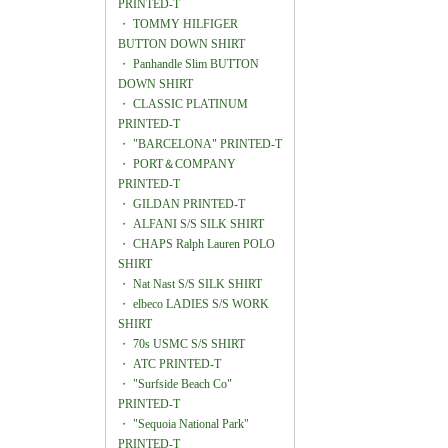
PRINTED-T
・
TOMMY HILFIGER
BUTTON DOWN SHIRT
・
Panhandle Slim BUTTON
DOWN SHIRT
・
CLASSIC PLATINUM
PRINTED-T
・
"BARCELONA" PRINTED-T
・
PORT＆COMPANY
PRINTED-T
・
GILDAN PRINTED-T
・
ALFANI S/S SILK SHIRT
・
CHAPS Ralph Lauren POLO
SHIRT
・
Nat Nast S/S SILK SHIRT
・
elbeco LADIES S/S WORK
SHIRT
・
70s USMC S/S SHIRT
・
ATC PRINTED-T
・
"Surfside Beach Co"
PRINTED-T
・
"Sequoia National Park"
PRINTED-T