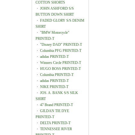
COTTON SHORTS
・
JOHN ASHFORD S/S
BUTTON DOWN SHIRT
・
FADED GLORY S/S DENIM
SHIRT
・
"BMW Motorcycle"
PRINTED-T
・
"Disney DAD" PRINTED-T
・
Columbia PFG PRINTED-T
・
adidas PRINTED-T
・
Winners Circle PRINTED-T
・
HUGO BOSS PRINTED-T
・
Columbia PRINTED-T
・
adidas PRINTED-T
・
NIKE PRINTED-T
・
JOS. A. BANK S/S SILK
SHIRT
・
47 Brand PRINTED-T
・
GILDAN TIE DYE
PRINTED-T
・
DELTA PRINTED-T
・
TENNESSEE RIVER