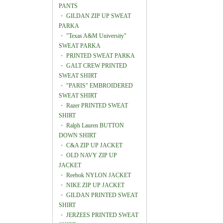
PANTS
・
GILDAN ZIP UP SWEAT
PARKA
・
"Texas A&M University"
SWEAT PARKA
・
PRINTED SWEAT PARKA
・
GALT CREW PRINTED
SWEAT SHIRT
・
"PARIS" EMBROIDERED
SWEAT SHIRT
・
Razer PRINTED SWEAT
SHIRT
・
Ralph Lauren BUTTON
DOWN SHIRT
・
C&A ZIP UP JACKET
・
OLD NAVY ZIP UP
JACKET
・
Reebok NYLON JACKET
・
NIKE ZIP UP JACKET
・
GILDAN PRINTED SWEAT
SHIRT
・
JERZEES PRINTED SWEAT