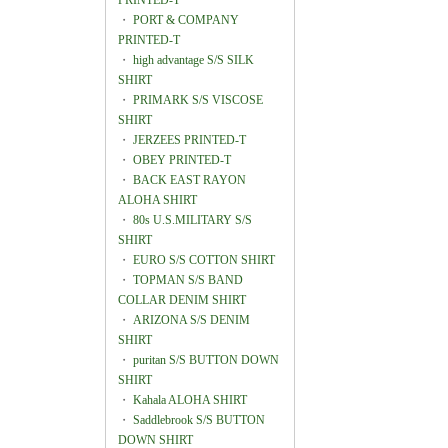
PRINTED-T
・
PORT & COMPANY
PRINTED-T
・
high advantage S/S SILK
SHIRT
・
PRIMARK S/S VISCOSE
SHIRT
・
JERZEES PRINTED-T
・
OBEY PRINTED-T
・
BACK EAST RAYON
ALOHA SHIRT
・
80s U.S.MILITARY S/S
SHIRT
・
EURO S/S COTTON SHIRT
・
TOPMAN S/S BAND
COLLAR DENIM SHIRT
・
ARIZONA S/S DENIM
SHIRT
・
puritan S/S BUTTON DOWN
SHIRT
・
Kahala ALOHA SHIRT
・
Saddlebrook S/S BUTTON
DOWN SHIRT