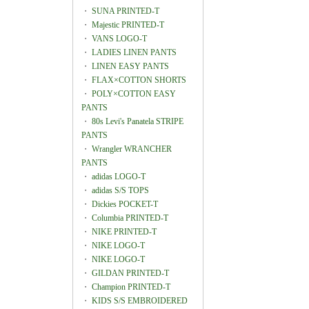
・
SUNA PRINTED-T
・
Majestic PRINTED-T
・
VANS LOGO-T
・
LADIES LINEN PANTS
・
LINEN EASY PANTS
・
FLAX×COTTON SHORTS
・
POLY×COTTON EASY
PANTS
・
80s Levi's Panatela STRIPE
PANTS
・
Wrangler WRANCHER
PANTS
・
adidas LOGO-T
・
adidas S/S TOPS
・
Dickies POCKET-T
・
Columbia PRINTED-T
・
NIKE PRINTED-T
・
NIKE LOGO-T
・
NIKE LOGO-T
・
GILDAN PRINTED-T
・
Champion PRINTED-T
・
KIDS S/S EMBROIDERED