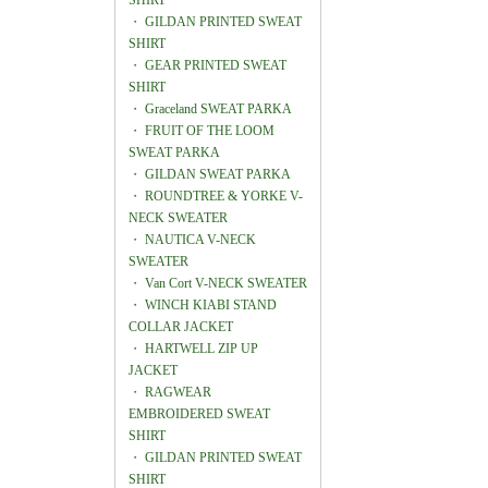
SHIRT
・
GILDAN PRINTED SWEAT
SHIRT
・
GEAR PRINTED SWEAT
SHIRT
・
Graceland SWEAT PARKA
・
FRUIT OF THE LOOM
SWEAT PARKA
・
GILDAN SWEAT PARKA
・
ROUNDTREE & YORKE V-
NECK SWEATER
・
NAUTICA V-NECK
SWEATER
・
Van Cort V-NECK SWEATER
・
WINCH KIABI STAND
COLLAR JACKET
・
HARTWELL ZIP UP
JACKET
・
RAGWEAR
EMBROIDERED SWEAT
SHIRT
・
GILDAN PRINTED SWEAT
SHIRT