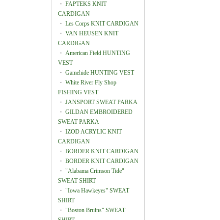
・
FAPTEKS KNIT
CARDIGAN
・
Les Corps KNIT CARDIGAN
・
VAN HEUSEN KNIT
CARDIGAN
・
American Field HUNTING
VEST
・
Gamehide HUNTING VEST
・
White River Fly Shop
FISHING VEST
・
JANSPORT SWEAT PARKA
・
GILDAN EMBROIDERED
SWEAT PARKA
・
IZOD ACRYLIC KNIT
CARDIGAN
・
BORDER KNIT CARDIGAN
・
BORDER KNIT CARDIGAN
・
"Alabama Crimson Tide"
SWEAT SHIRT
・
"Iowa Hawkeyes" SWEAT
SHIRT
・
"Boston Bruins" SWEAT