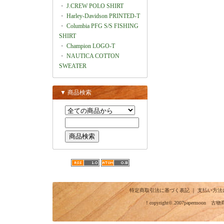
・
J.CREW POLO SHIRT
・
Harley-Davidson PRINTED-T
・
Columbia PFG S/S FISHING
SHIRT
・
Champion LOGO-T
・
NAUTICA COTTON
SWEATER
▼ 商品検索
特定商取引法に基づく表記
｜
支払い方法
！copyright©.2007papermo