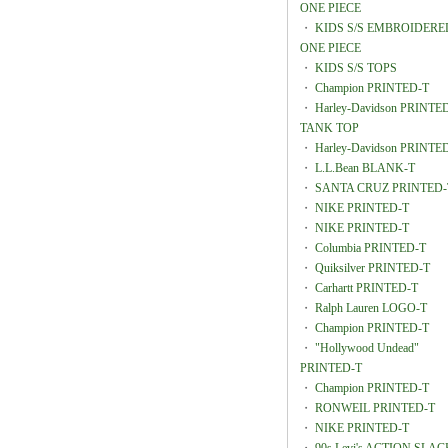
ONE PIECE
・
KIDS S/S EMBROIDERE
ONE PIECE
・
KIDS S/S TOPS
・
Champion PRINTED-T
・
Harley-Davidson PRINTE
TANK TOP
・
Harley-Davidson PRINTE
・
L.L.Bean BLANK-T
・
SANTA CRUZ PRINTED-
・
NIKE PRINTED-T
・
NIKE PRINTED-T
・
Columbia PRINTED-T
・
Quiksilver PRINTED-T
・
Carhartt PRINTED-T
・
Ralph Lauren LOGO-T
・
Champion PRINTED-T
・
"Hollywood Undead"
PRINTED-T
・
Champion PRINTED-T
・
RONWEIL PRINTED-T
・
NIKE PRINTED-T