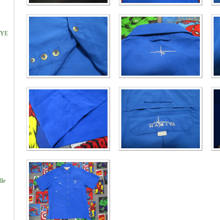
DYE
lle