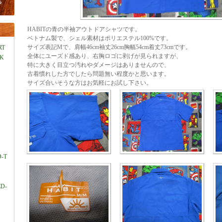
HABITの青の半袖アウトドアシャツです。
ベトナム製で、シェル素材はポリエステル100%です。
サイズ表記Mで、肩幅46cm袖丈26cm胸幅54cm着丈73cmです。
RT
全体にユーズド感あり、右胸ロゴに剥げが見られますが、
LK
特に大きく目立つ汚れやダメージはありませんので、
古着慣れした方でしたら問題無い程度かと思います。
サイズ合いそうな方はお気軽にお試し下さい。
D-T
ED-