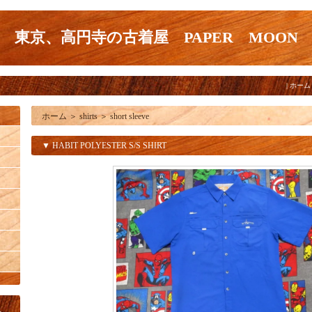
東京、高円寺の古着屋 PAPER MOON
|
ホーム
ホーム
＞
shirts
＞
short sleeve
▼ HABIT POLYESTER S/S SHIRT