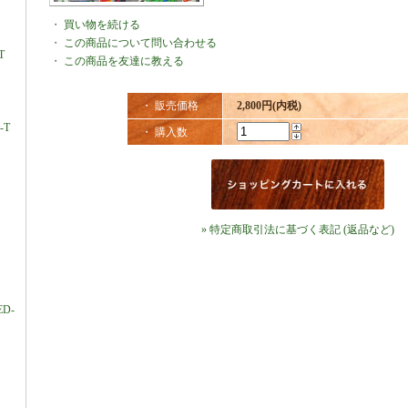
・
買い物を続ける
・
この商品について問い合わせる
T
・
この商品を友達に教える
・ 販売価格
2,800円(内税)
-T
・ 購入数
» 特定商取引法に基づく表記 (返品など)
ED-