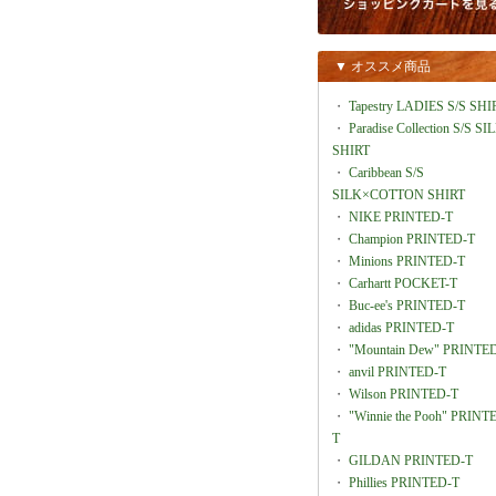
▼ オススメ商品
・
Tapestry LADIES S/S SHI
・
Paradise Collection S/S SI
SHIRT
・
Caribbean S/S
SILK×COTTON SHIRT
・
NIKE PRINTED-T
・
Champion PRINTED-T
・
Minions PRINTED-T
・
Carhartt POCKET-T
・
Buc-ee's PRINTED-T
・
adidas PRINTED-T
・
"Mountain Dew" PRINTE
・
anvil PRINTED-T
・
Wilson PRINTED-T
・
"Winnie the Pooh" PRINT
T
・
GILDAN PRINTED-T
・
Phillies PRINTED-T