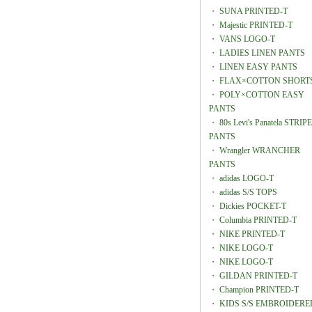
・
SUNA PRINTED-T
・
Majestic PRINTED-T
・
VANS LOGO-T
・
LADIES LINEN PANTS
・
LINEN EASY PANTS
・
FLAX×COTTON SHORT
・
POLY×COTTON EASY
PANTS
・
80s Levi's Panatela STRIPE
PANTS
・
Wrangler WRANCHER
PANTS
・
adidas LOGO-T
・
adidas S/S TOPS
・
Dickies POCKET-T
・
Columbia PRINTED-T
・
NIKE PRINTED-T
・
NIKE LOGO-T
・
NIKE LOGO-T
・
GILDAN PRINTED-T
・
Champion PRINTED-T
・
KIDS S/S EMBROIDERE