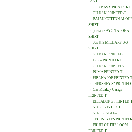
PANTS
・
OLD NAVY PRINTED-T
・
GILDAN PRINTED-T
・
BAJAN COTTON ALOH
SHIRT
・
puritan RAYON ALOHA
SHIRT
・
80s U.S.MILITARY S/S
SHIRT
・
GILDAN PRINTED-T
・
Fiasco PRINTED-T
・
GILDAN PRINTED-T
・
PUMA PRINTED-T
・
PIRANA JOE PRINTED-
・
"HERSHEY'S" PRINTED
・
Gas Monkey Garage
PRINTED-T
・
BILLABONG PRINTED-
・
NIKE PRINTED-T
・
NIKE RINGER-T
・
TECHSTYLES PRINTED-
・
FRUIT OF THE LOOM
PRINTED-T