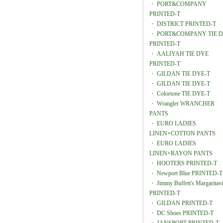
・
PORT&COMPANY
PRINTED-T
・
DISTRICT PRINTED-T
・
PORT&COMPANY TIE 
PRINTED-T
・
AALIYAH TIE DYE
PRINTED-T
・
GILDAN TIE DYE-T
・
GILDAN TIE DYE-T
・
Colortone TIE DYE-T
・
Wrangler WRANCHER
PANTS
・
EURO LADIES
LINEN×COTTON PANTS
・
EURO LADIES
LINEN×RAYON PANTS
・
HOOTERS PRINTED-T
・
Newport Blue PRINTED-T
・
Jimmy Buffett's Margaritavi
PRINTED-T
・
GILDAN PRINTED-T
・
DC Shoes PRINTED-T