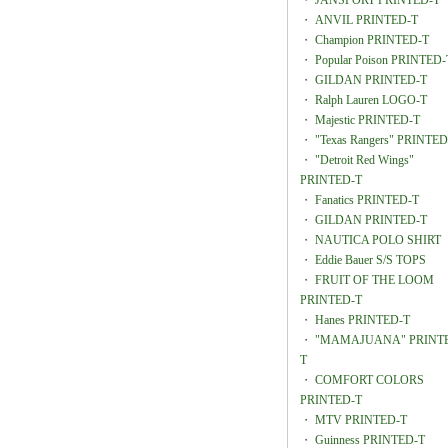
・
JANSPORT PRINTED-T
・
ANVIL PRINTED-T
・
Champion PRINTED-T
・
Popular Poison PRINTED-
・
GILDAN PRINTED-T
・
Ralph Lauren LOGO-T
・
Majestic PRINTED-T
・
"Texas Rangers" PRINTED
・
"Detroit Red Wings"
PRINTED-T
・
Fanatics PRINTED-T
・
GILDAN PRINTED-T
・
NAUTICA POLO SHIRT
・
Eddie Bauer S/S TOPS
・
FRUIT OF THE LOOM
PRINTED-T
・
Hanes PRINTED-T
・
"MAMAJUANA" PRINT
T
・
COMFORT COLORS
PRINTED-T
・
MTV PRINTED-T
・
Guinness PRINTED-T