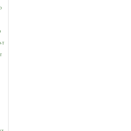
D
D
D-T
T