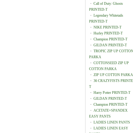
・
Call of Duty: Ghosts
PRINTED-T
・
Legendary Whitetails
PRINTED-T
・
NIKE PRINTED-T
・
Hurley PRINTED-T
・
Champion PRINTED-T
・
GILDAN PRINTED-T
・
TROPIC ZIP UP COTTO
PARKA
・
COTTONSEED ZIP UP
COTTON PARKA
・
ZIP UP COTTON PARKA
・
36 CRAZYFISTS PRINTE
T
・
Harry Potter PRINTED-T
・
GILDAN PRINTED-T
・
Champion PRINTED-T
・
ACETATE×SPANDEX
EASY PANTS
・
LADIES LINEN PANTS
・
LADIES LINEN EASY