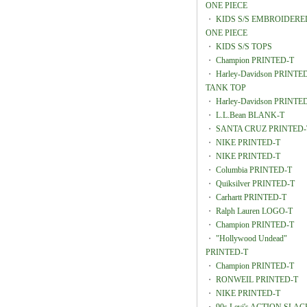
ONE PIECE
・
KIDS S/S EMBROIDERE
ONE PIECE
・
KIDS S/S TOPS
・
Champion PRINTED-T
・
Harley-Davidson PRINTE
TANK TOP
・
Harley-Davidson PRINTE
・
L.L.Bean BLANK-T
・
SANTA CRUZ PRINTED-
・
NIKE PRINTED-T
・
NIKE PRINTED-T
・
Columbia PRINTED-T
・
Quiksilver PRINTED-T
・
Carhartt PRINTED-T
・
Ralph Lauren LOGO-T
・
Champion PRINTED-T
・
"Hollywood Undead"
PRINTED-T
・
Champion PRINTED-T
・
RONWEIL PRINTED-T
・
NIKE PRINTED-T