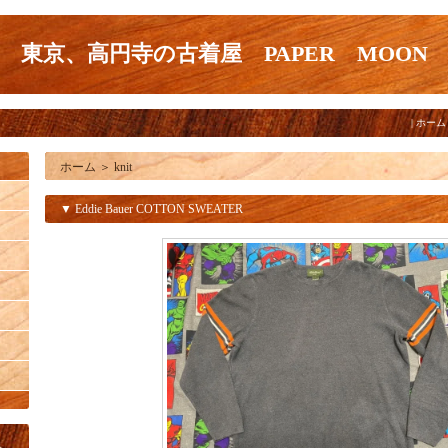
東京、高円寺の古着屋 PAPER MOON
|
ホーム
ホーム
＞
knit
▼ Eddie Bauer COTTON SWEATER