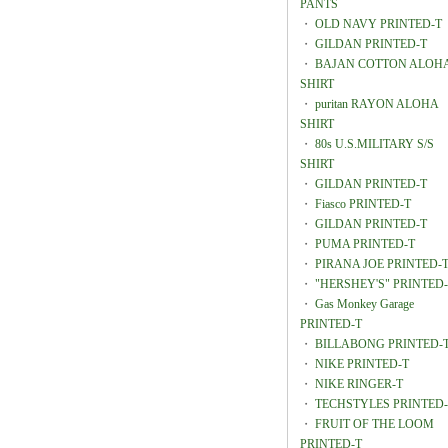
PANTS
・
OLD NAVY PRINTED-T
・
GILDAN PRINTED-T
・
BAJAN COTTON ALOH
SHIRT
・
puritan RAYON ALOHA
SHIRT
・
80s U.S.MILITARY S/S
SHIRT
・
GILDAN PRINTED-T
・
Fiasco PRINTED-T
・
GILDAN PRINTED-T
・
PUMA PRINTED-T
・
PIRANA JOE PRINTED-
・
"HERSHEY'S" PRINTED
・
Gas Monkey Garage
PRINTED-T
・
BILLABONG PRINTED-
・
NIKE PRINTED-T
・
NIKE RINGER-T
・
TECHSTYLES PRINTED-
・
FRUIT OF THE LOOM
PRINTED-T