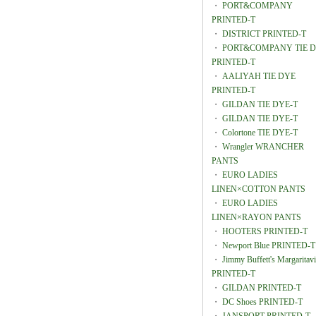
・
PORT&COMPANY
PRINTED-T
・
DISTRICT PRINTED-T
・
PORT&COMPANY TIE 
PRINTED-T
・
AALIYAH TIE DYE
PRINTED-T
・
GILDAN TIE DYE-T
・
GILDAN TIE DYE-T
・
Colortone TIE DYE-T
・
Wrangler WRANCHER
PANTS
・
EURO LADIES
LINEN×COTTON PANTS
・
EURO LADIES
LINEN×RAYON PANTS
・
HOOTERS PRINTED-T
・
Newport Blue PRINTED-T
・
Jimmy Buffett's Margaritavi
PRINTED-T
・
GILDAN PRINTED-T
・
DC Shoes PRINTED-T