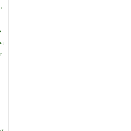
D
D
D-T
T