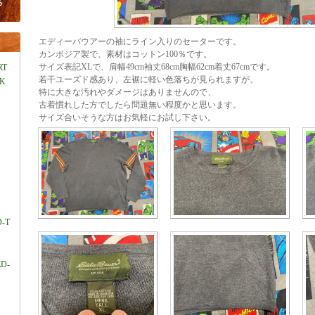
エディーバウアーの袖にライン入りのセーターです。
カンボジア製で、素材はコットン100％です。
サイズ表記XLで、肩幅49cm袖丈68cm胸幅62cm着丈67cmです。
RT
若干ユーズド感あり、左裾に軽い色落ちが見られますが、
LK
特に大きな汚れやダメージはありませんので、
古着慣れした方でしたら問題無い程度かと思います。
サイズ合いそうな方はお気軽にお試し下さい。
D-T
ED-