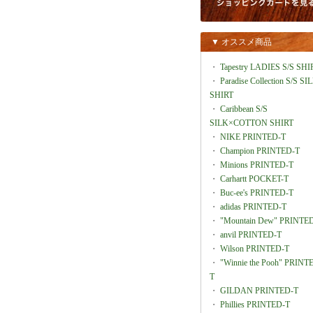
▼ オススメ商品
・
Tapestry LADIES S/S SHI
・
Paradise Collection S/S SI
SHIRT
・
Caribbean S/S
SILK×COTTON SHIRT
・
NIKE PRINTED-T
・
Champion PRINTED-T
・
Minions PRINTED-T
・
Carhartt POCKET-T
・
Buc-ee's PRINTED-T
・
adidas PRINTED-T
・
"Mountain Dew" PRINTE
・
anvil PRINTED-T
・
Wilson PRINTED-T
・
"Winnie the Pooh" PRINT
T
・
GILDAN PRINTED-T
・
Phillies PRINTED-T