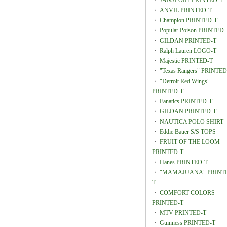
・
JANSPORT PRINTED-T
・
ANVIL PRINTED-T
・
Champion PRINTED-T
・
Popular Poison PRINTED-
・
GILDAN PRINTED-T
・
Ralph Lauren LOGO-T
・
Majestic PRINTED-T
・
"Texas Rangers" PRINTED
・
"Detroit Red Wings"
PRINTED-T
・
Fanatics PRINTED-T
・
GILDAN PRINTED-T
・
NAUTICA POLO SHIRT
・
Eddie Bauer S/S TOPS
・
FRUIT OF THE LOOM
PRINTED-T
・
Hanes PRINTED-T
・
"MAMAJUANA" PRINT
T
・
COMFORT COLORS
PRINTED-T
・
MTV PRINTED-T
・
Guinness PRINTED-T