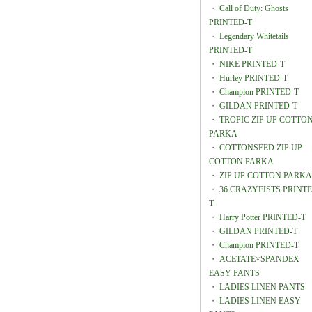
・
Call of Duty: Ghosts
PRINTED-T
・
Legendary Whitetails
PRINTED-T
・
NIKE PRINTED-T
・
Hurley PRINTED-T
・
Champion PRINTED-T
・
GILDAN PRINTED-T
・
TROPIC ZIP UP COTTO
PARKA
・
COTTONSEED ZIP UP
COTTON PARKA
・
ZIP UP COTTON PARKA
・
36 CRAZYFISTS PRINTE
T
・
Harry Potter PRINTED-T
・
GILDAN PRINTED-T
・
Champion PRINTED-T
・
ACETATE×SPANDEX
EASY PANTS
・
LADIES LINEN PANTS
・
LADIES LINEN EASY