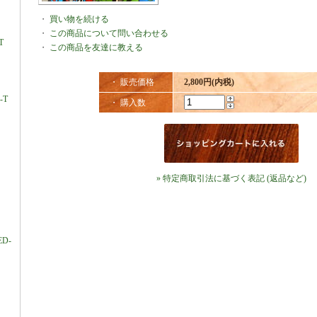
・
買い物を続ける
・
この商品について問い合わせる
T
・
この商品を友達に教える
・ 販売価格
2,800円(内税)
-T
・ 購入数
» 特定商取引法に基づく表記 (返品など)
ED-