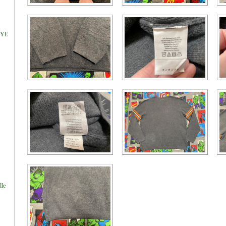
DYE
lle