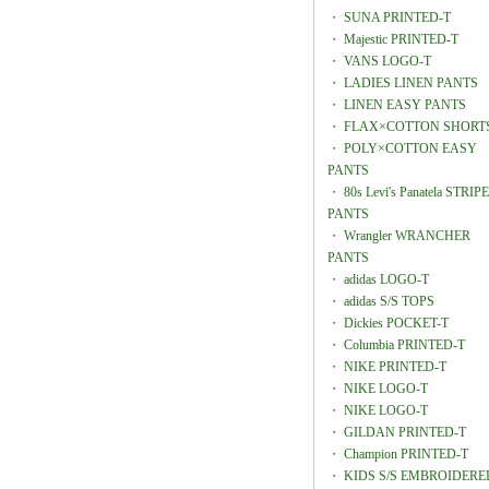
・
SUNA PRINTED-T
・
Majestic PRINTED-T
・
VANS LOGO-T
・
LADIES LINEN PANTS
・
LINEN EASY PANTS
・
FLAX×COTTON SHORT
・
POLY×COTTON EASY
PANTS
・
80s Levi's Panatela STRIPE
PANTS
・
Wrangler WRANCHER
PANTS
・
adidas LOGO-T
・
adidas S/S TOPS
・
Dickies POCKET-T
・
Columbia PRINTED-T
・
NIKE PRINTED-T
・
NIKE LOGO-T
・
NIKE LOGO-T
・
GILDAN PRINTED-T
・
Champion PRINTED-T
・
KIDS S/S EMBROIDERE