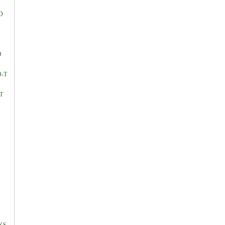
D
D
D-T
T