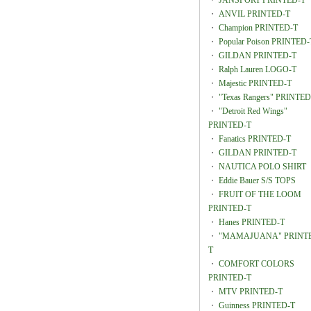
・
JANSPORT PRINTED-T
・
ANVIL PRINTED-T
・
Champion PRINTED-T
・
Popular Poison PRINTED-
・
GILDAN PRINTED-T
・
Ralph Lauren LOGO-T
・
Majestic PRINTED-T
・
"Texas Rangers" PRINTED
・
"Detroit Red Wings"
PRINTED-T
・
Fanatics PRINTED-T
・
GILDAN PRINTED-T
・
NAUTICA POLO SHIRT
・
Eddie Bauer S/S TOPS
・
FRUIT OF THE LOOM
PRINTED-T
・
Hanes PRINTED-T
・
"MAMAJUANA" PRINT
T
・
COMFORT COLORS
PRINTED-T
・
MTV PRINTED-T
・
Guinness PRINTED-T