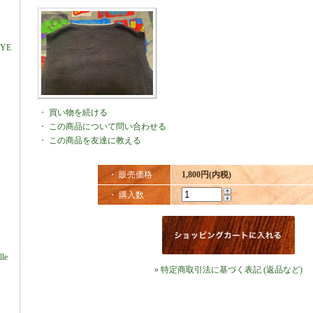
DYE
・
買い物を続ける
・
この商品について問い合わせる
・
この商品を友達に教える
・ 販売価格
1,800円(内税)
・ 購入数
lle
» 特定商取引法に基づく表記 (返品など)