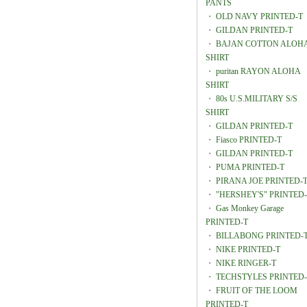
PANTS
・
OLD NAVY PRINTED-T
・
GILDAN PRINTED-T
・
BAJAN COTTON ALOH
SHIRT
・
puritan RAYON ALOHA
SHIRT
・
80s U.S.MILITARY S/S
SHIRT
・
GILDAN PRINTED-T
・
Fiasco PRINTED-T
・
GILDAN PRINTED-T
・
PUMA PRINTED-T
・
PIRANA JOE PRINTED-
・
"HERSHEY'S" PRINTED
・
Gas Monkey Garage
PRINTED-T
・
BILLABONG PRINTED-
・
NIKE PRINTED-T
・
NIKE RINGER-T
・
TECHSTYLES PRINTED-
・
FRUIT OF THE LOOM
PRINTED-T