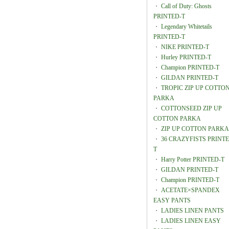
・
Call of Duty: Ghosts
PRINTED-T
・
Legendary Whitetails
PRINTED-T
・
NIKE PRINTED-T
・
Hurley PRINTED-T
・
Champion PRINTED-T
・
GILDAN PRINTED-T
・
TROPIC ZIP UP COTTO
PARKA
・
COTTONSEED ZIP UP
COTTON PARKA
・
ZIP UP COTTON PARKA
・
36 CRAZYFISTS PRINTE
T
・
Harry Potter PRINTED-T
・
GILDAN PRINTED-T
・
Champion PRINTED-T
・
ACETATE×SPANDEX
EASY PANTS
・
LADIES LINEN PANTS
・
LADIES LINEN EASY