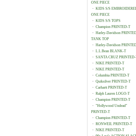
ONE PIECE
・
KIDS S/S EMBROIDERE
ONE PIECE
・
KIDS S/S TOPS
・
Champion PRINTED-T
・
Harley-Davidson PRINTE
TANK TOP
・
Harley-Davidson PRINTE
・
L.L.Bean BLANK-T
・
SANTA CRUZ PRINTED-
・
NIKE PRINTED-T
・
NIKE PRINTED-T
・
Columbia PRINTED-T
・
Quiksilver PRINTED-T
・
Carhartt PRINTED-T
・
Ralph Lauren LOGO-T
・
Champion PRINTED-T
・
"Hollywood Undead"
PRINTED-T
・
Champion PRINTED-T
・
RONWEIL PRINTED-T
・
NIKE PRINTED-T