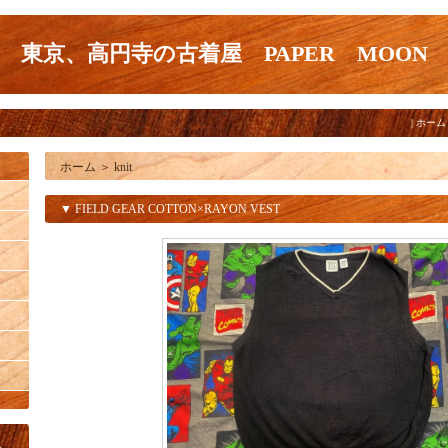
東京、高円寺の古着屋 PAPER MOON
|
ホーム
ホーム
＞
knit
▼ FIELD GEAR COTTON×RAYON VEST