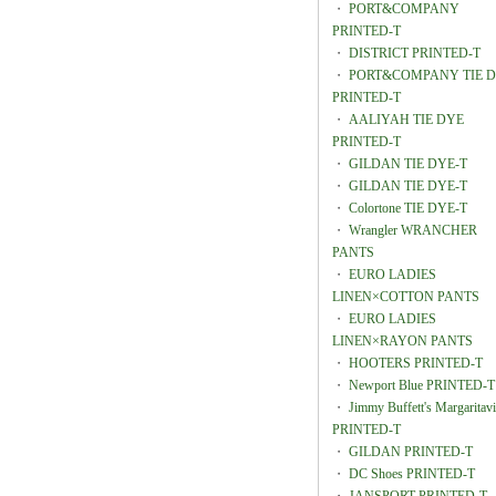
・
PORT&COMPANY
PRINTED-T
・
DISTRICT PRINTED-T
・
PORT&COMPANY TIE 
PRINTED-T
・
AALIYAH TIE DYE
PRINTED-T
・
GILDAN TIE DYE-T
・
GILDAN TIE DYE-T
・
Colortone TIE DYE-T
・
Wrangler WRANCHER
PANTS
・
EURO LADIES
LINEN×COTTON PANTS
・
EURO LADIES
LINEN×RAYON PANTS
・
HOOTERS PRINTED-T
・
Newport Blue PRINTED-T
・
Jimmy Buffett's Margaritavi
PRINTED-T
・
GILDAN PRINTED-T
・
DC Shoes PRINTED-T