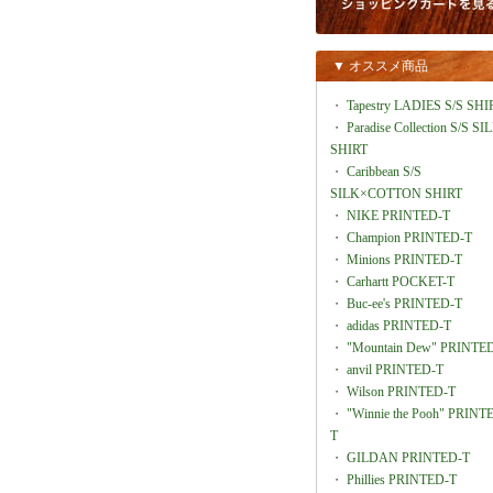
▼ オススメ商品
・
Tapestry LADIES S/S SHI
・
Paradise Collection S/S SI
SHIRT
・
Caribbean S/S
SILK×COTTON SHIRT
・
NIKE PRINTED-T
・
Champion PRINTED-T
・
Minions PRINTED-T
・
Carhartt POCKET-T
・
Buc-ee's PRINTED-T
・
adidas PRINTED-T
・
"Mountain Dew" PRINTE
・
anvil PRINTED-T
・
Wilson PRINTED-T
・
"Winnie the Pooh" PRINT
T
・
GILDAN PRINTED-T
・
Phillies PRINTED-T