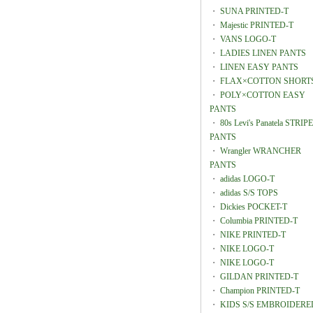
・
SUNA PRINTED-T
・
Majestic PRINTED-T
・
VANS LOGO-T
・
LADIES LINEN PANTS
・
LINEN EASY PANTS
・
FLAX×COTTON SHORT
・
POLY×COTTON EASY
PANTS
・
80s Levi's Panatela STRIPE
PANTS
・
Wrangler WRANCHER
PANTS
・
adidas LOGO-T
・
adidas S/S TOPS
・
Dickies POCKET-T
・
Columbia PRINTED-T
・
NIKE PRINTED-T
・
NIKE LOGO-T
・
NIKE LOGO-T
・
GILDAN PRINTED-T
・
Champion PRINTED-T
・
KIDS S/S EMBROIDERE