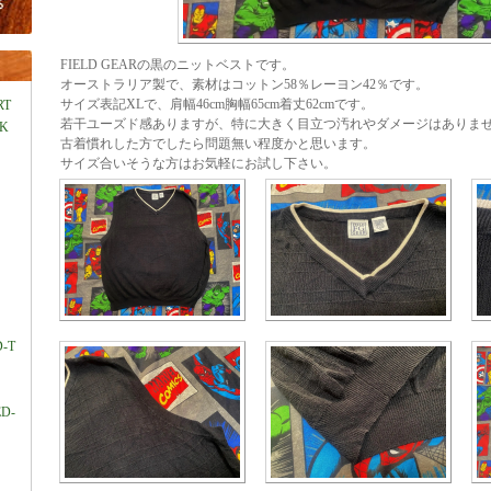
FIELD GEARの黒のニットベストです。
オーストラリア製で、素材はコットン58％レーヨン42％です。
サイズ表記XLで、肩幅46cm胸幅65cm着丈62cmです。
RT
若干ユーズド感ありますが、特に大きく目立つ汚れやダメージはありま
LK
古着慣れした方でしたら問題無い程度かと思います。
サイズ合いそうな方はお気軽にお試し下さい。
D-T
ED-