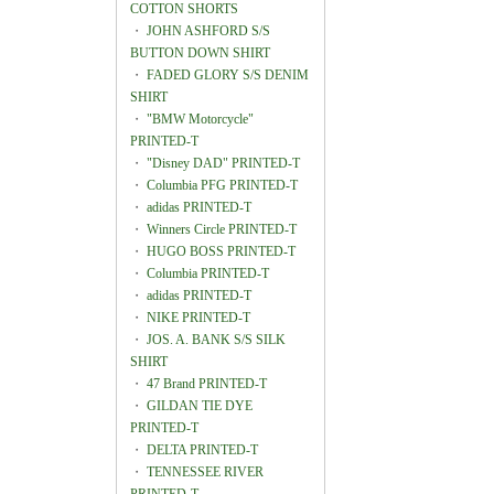
COTTON SHORTS
・
JOHN ASHFORD S/S
BUTTON DOWN SHIRT
・
FADED GLORY S/S DENIM
SHIRT
・
"BMW Motorcycle"
PRINTED-T
・
"Disney DAD" PRINTED-T
・
Columbia PFG PRINTED-T
・
adidas PRINTED-T
・
Winners Circle PRINTED-T
・
HUGO BOSS PRINTED-T
・
Columbia PRINTED-T
・
adidas PRINTED-T
・
NIKE PRINTED-T
・
JOS. A. BANK S/S SILK
SHIRT
・
47 Brand PRINTED-T
・
GILDAN TIE DYE
PRINTED-T
・
DELTA PRINTED-T
・
TENNESSEE RIVER