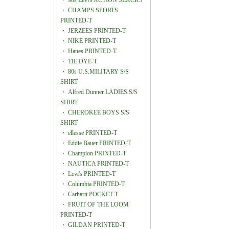
・
90s Levi's ACTION SLACKS
・
CHAMPS SPORTS
PRINTED-T
・
JERZEES PRINTED-T
・
NIKE PRINTED-T
・
Hanes PRINTED-T
・
TIE DYE-T
・
80s U.S.MILITARY S/S
SHIRT
・
Alfred Dunner LADIES S/S
SHIRT
・
CHEROKEE BOYS S/S
SHIRT
・
ellesse PRINTED-T
・
Eddie Bauer PRINTED-T
・
Champion PRINTED-T
・
NAUTICA PRINTED-T
・
Levi's PRINTED-T
・
Columbia PRINTED-T
・
Carhartt POCKET-T
・
FRUIT OF THE LOOM
PRINTED-T
・
GILDAN PRINTED-T