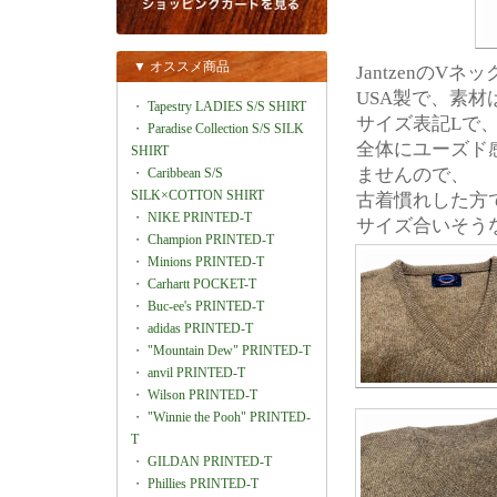
▼ オススメ商品
JantzenのV
USA製で、素材
・
Tapestry LADIES S/S SHIRT
サイズ表記Lで、肩
・
Paradise Collection S/S SILK
全体にユーズド
SHIRT
ませんので、
・
Caribbean S/S
SILK×COTTON SHIRT
古着慣れした方
・
NIKE PRINTED-T
サイズ合いそう
・
Champion PRINTED-T
・
Minions PRINTED-T
・
Carhartt POCKET-T
・
Buc-ee's PRINTED-T
・
adidas PRINTED-T
・
"Mountain Dew" PRINTED-T
・
anvil PRINTED-T
・
Wilson PRINTED-T
・
"Winnie the Pooh" PRINTED-
T
・
GILDAN PRINTED-T
・
Phillies PRINTED-T