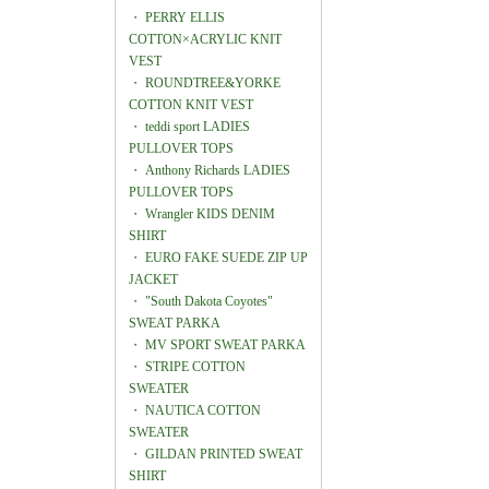
・
PERRY ELLIS
COTTON×ACRYLIC KNIT
VEST
・
ROUNDTREE&YORKE
COTTON KNIT VEST
・
teddi sport LADIES
PULLOVER TOPS
・
Anthony Richards LADIES
PULLOVER TOPS
・
Wrangler KIDS DENIM
SHIRT
・
EURO FAKE SUEDE ZIP UP
JACKET
・
"South Dakota Coyotes"
SWEAT PARKA
・
MV SPORT SWEAT PARKA
・
STRIPE COTTON
SWEATER
・
NAUTICA COTTON
SWEATER
・
GILDAN PRINTED SWEAT
SHIRT