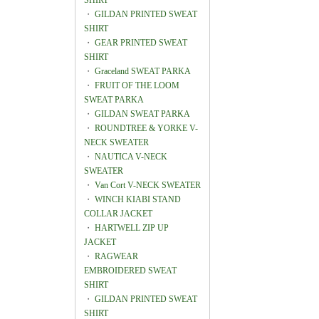
SHIRT
・
GILDAN PRINTED SWEAT
SHIRT
・
GEAR PRINTED SWEAT
SHIRT
・
Graceland SWEAT PARKA
・
FRUIT OF THE LOOM
SWEAT PARKA
・
GILDAN SWEAT PARKA
・
ROUNDTREE & YORKE V-
NECK SWEATER
・
NAUTICA V-NECK
SWEATER
・
Van Cort V-NECK SWEATER
・
WINCH KIABI STAND
COLLAR JACKET
・
HARTWELL ZIP UP
JACKET
・
RAGWEAR
EMBROIDERED SWEAT
SHIRT
・
GILDAN PRINTED SWEAT
SHIRT