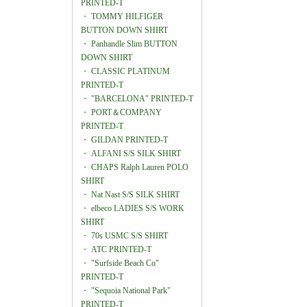
PRINTED-T
・
TOMMY HILFIGER
BUTTON DOWN SHIRT
・
Panhandle Slim BUTTON
DOWN SHIRT
・
CLASSIC PLATINUM
PRINTED-T
・
"BARCELONA" PRINTED-T
・
PORT＆COMPANY
PRINTED-T
・
GILDAN PRINTED-T
・
ALFANI S/S SILK SHIRT
・
CHAPS Ralph Lauren POLO
SHIRT
・
Nat Nast S/S SILK SHIRT
・
elbeco LADIES S/S WORK
SHIRT
・
70s USMC S/S SHIRT
・
ATC PRINTED-T
・
"Surfside Beach Co"
PRINTED-T
・
"Sequoia National Park"
PRINTED-T