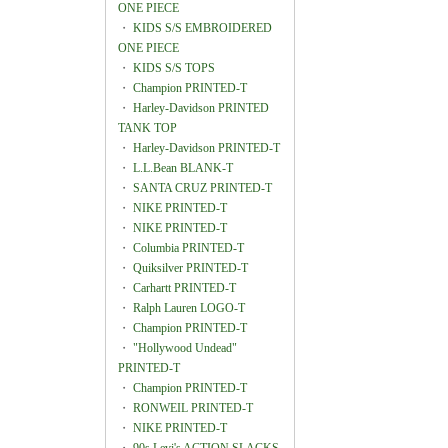
ONE PIECE
・
KIDS S/S EMBROIDERED
ONE PIECE
・
KIDS S/S TOPS
・
Champion PRINTED-T
・
Harley-Davidson PRINTED
TANK TOP
・
Harley-Davidson PRINTED-T
・
L.L.Bean BLANK-T
・
SANTA CRUZ PRINTED-T
・
NIKE PRINTED-T
・
NIKE PRINTED-T
・
Columbia PRINTED-T
・
Quiksilver PRINTED-T
・
Carhartt PRINTED-T
・
Ralph Lauren LOGO-T
・
Champion PRINTED-T
・
"Hollywood Undead"
PRINTED-T
・
Champion PRINTED-T
・
RONWEIL PRINTED-T
・
NIKE PRINTED-T