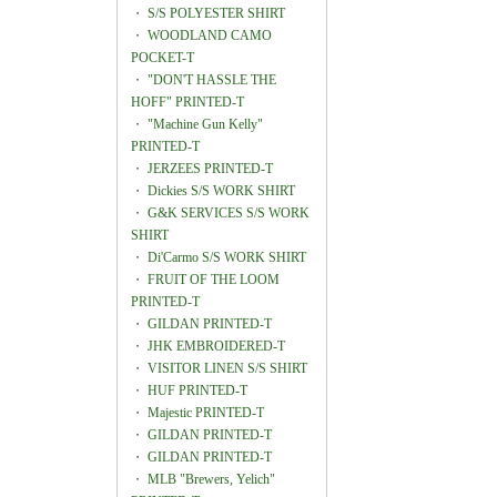
・
S/S POLYESTER SHIRT
・
WOODLAND CAMO
POCKET-T
・
"DON'T HASSLE THE
HOFF" PRINTED-T
・
"Machine Gun Kelly"
PRINTED-T
・
JERZEES PRINTED-T
・
Dickies S/S WORK SHIRT
・
G&K SERVICES S/S WORK
SHIRT
・
Di'Carmo S/S WORK SHIRT
・
FRUIT OF THE LOOM
PRINTED-T
・
GILDAN PRINTED-T
・
JHK EMBROIDERED-T
・
VISITOR LINEN S/S SHIRT
・
HUF PRINTED-T
・
Majestic PRINTED-T
・
GILDAN PRINTED-T
・
GILDAN PRINTED-T
・
MLB "Brewers, Yelich"