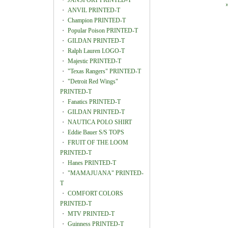
・
JANSPORT PRINTED-T
・
ANVIL PRINTED-T
・
Champion PRINTED-T
・
Popular Poison PRINTED-T
・
GILDAN PRINTED-T
・
Ralph Lauren LOGO-T
・
Majestic PRINTED-T
・
"Texas Rangers" PRINTED-T
・
"Detroit Red Wings"
PRINTED-T
・
Fanatics PRINTED-T
・
GILDAN PRINTED-T
・
NAUTICA POLO SHIRT
・
Eddie Bauer S/S TOPS
・
FRUIT OF THE LOOM
PRINTED-T
・
Hanes PRINTED-T
・
"MAMAJUANA" PRINTED-
T
・
COMFORT COLORS
PRINTED-T
・
MTV PRINTED-T
・
Guinness PRINTED-T