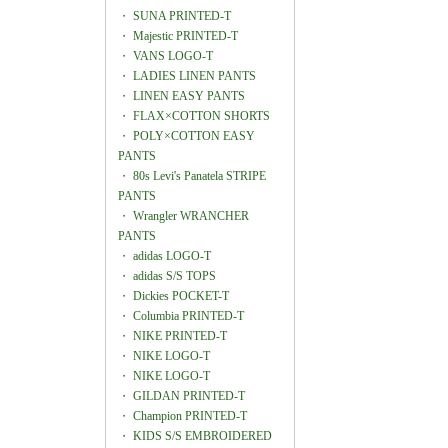
・
SUNA PRINTED-T
・
Majestic PRINTED-T
・
VANS LOGO-T
・
LADIES LINEN PANTS
・
LINEN EASY PANTS
・
FLAX×COTTON SHORTS
・
POLY×COTTON EASY
PANTS
・
80s Levi's Panatela STRIPE
PANTS
・
Wrangler WRANCHER
PANTS
・
adidas LOGO-T
・
adidas S/S TOPS
・
Dickies POCKET-T
・
Columbia PRINTED-T
・
NIKE PRINTED-T
・
NIKE LOGO-T
・
NIKE LOGO-T
・
GILDAN PRINTED-T
・
Champion PRINTED-T
・
KIDS S/S EMBROIDERED