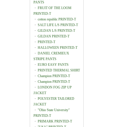
PANTS
・
FRUIT OF THE LOOM
PRINTED-T
・
cotton republic PRINTED-T
・
SALT LIFE L/S PRINTED-T
・
GILDAN L/S PRINTED-T
・
GILDAN PRINTED-T
・
PRINTED-T
・
HALLOWEEN PRINTED-T
・
DANIEL CREMIEUX
STRIPE PANTS
・
EURO EASY PANTS
・
PRINTED THERMAL SHIRT
・
Champion PRINTED-T
・
Champion PRINTED-T
・
LONDON FOG ZIP UP
JACKET
・
POLYESTER TAILORED
JACKET
・
"Ohio State University"
PRINTED-T
・
PRIMARK PRINTED-T