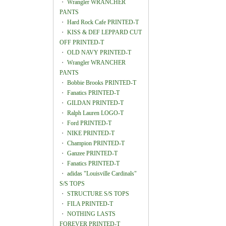
・
Wrangler WRANCHER
PANTS
・
Hard Rock Cafe PRINTED-T
・
KISS & DEF LEPPARD CUT
OFF PRINTED-T
・
OLD NAVY PRINTED-T
・
Wrangler WRANCHER
PANTS
・
Bobbie Brooks PRINTED-T
・
Fanatics PRINTED-T
・
GILDAN PRINTED-T
・
Ralph Lauren LOGO-T
・
Ford PRINTED-T
・
NIKE PRINTED-T
・
Champion PRINTED-T
・
Ganzee PRINTED-T
・
Fanatics PRINTED-T
・
adidas "Louisville Cardinals"
S/S TOPS
・
STRUCTURE S/S TOPS
・
FILA PRINTED-T
・
NOTHING LASTS
FOREVER PRINTED-T