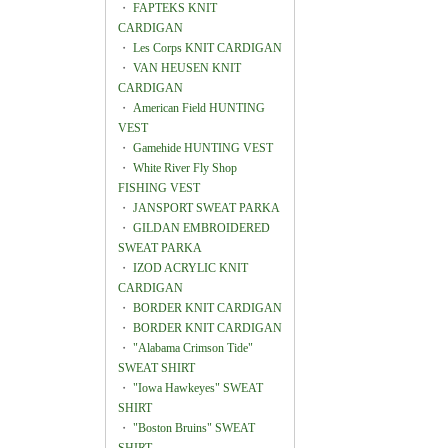
・
FAPTEKS KNIT
CARDIGAN
・
Les Corps KNIT CARDIGAN
・
VAN HEUSEN KNIT
CARDIGAN
・
American Field HUNTING
VEST
・
Gamehide HUNTING VEST
・
White River Fly Shop
FISHING VEST
・
JANSPORT SWEAT PARKA
・
GILDAN EMBROIDERED
SWEAT PARKA
・
IZOD ACRYLIC KNIT
CARDIGAN
・
BORDER KNIT CARDIGAN
・
BORDER KNIT CARDIGAN
・
"Alabama Crimson Tide"
SWEAT SHIRT
・
"Iowa Hawkeyes" SWEAT
SHIRT
・
"Boston Bruins" SWEAT