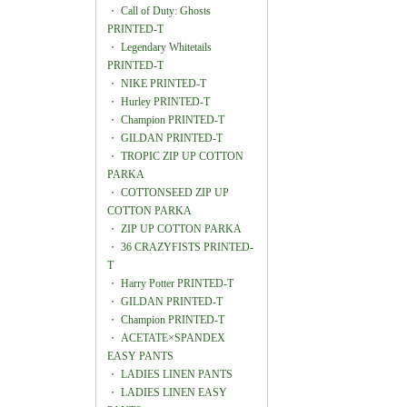
・
Call of Duty: Ghosts
PRINTED-T
・
Legendary Whitetails
PRINTED-T
・
NIKE PRINTED-T
・
Hurley PRINTED-T
・
Champion PRINTED-T
・
GILDAN PRINTED-T
・
TROPIC ZIP UP COTTON
PARKA
・
COTTONSEED ZIP UP
COTTON PARKA
・
ZIP UP COTTON PARKA
・
36 CRAZYFISTS PRINTED-
T
・
Harry Potter PRINTED-T
・
GILDAN PRINTED-T
・
Champion PRINTED-T
・
ACETATE×SPANDEX
EASY PANTS
・
LADIES LINEN PANTS
・
LADIES LINEN EASY