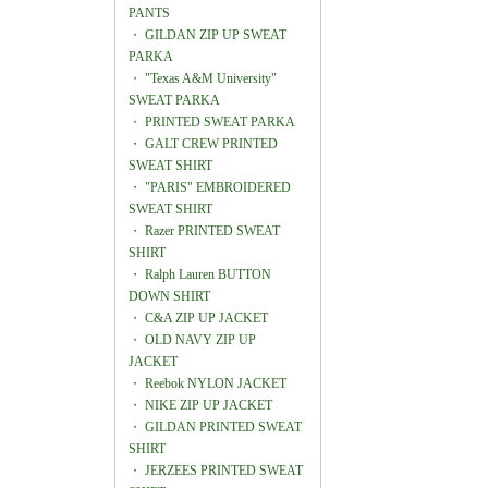
PANTS
・
GILDAN ZIP UP SWEAT
PARKA
・
"Texas A&M University"
SWEAT PARKA
・
PRINTED SWEAT PARKA
・
GALT CREW PRINTED
SWEAT SHIRT
・
"PARIS" EMBROIDERED
SWEAT SHIRT
・
Razer PRINTED SWEAT
SHIRT
・
Ralph Lauren BUTTON
DOWN SHIRT
・
C&A ZIP UP JACKET
・
OLD NAVY ZIP UP
JACKET
・
Reebok NYLON JACKET
・
NIKE ZIP UP JACKET
・
GILDAN PRINTED SWEAT
SHIRT
・
JERZEES PRINTED SWEAT