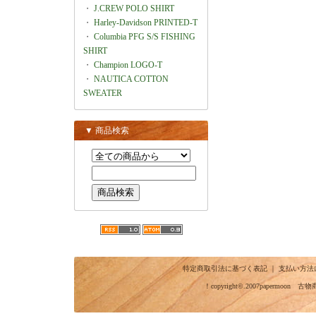
・
J.CREW POLO SHIRT
・
Harley-Davidson PRINTED-T
・
Columbia PFG S/S FISHING
SHIRT
・
Champion LOGO-T
・
NAUTICA COTTON
SWEATER
▼ 商品検索
特定商取引法に基づく表記
｜
支払い方法
！copyright©.2007papermo