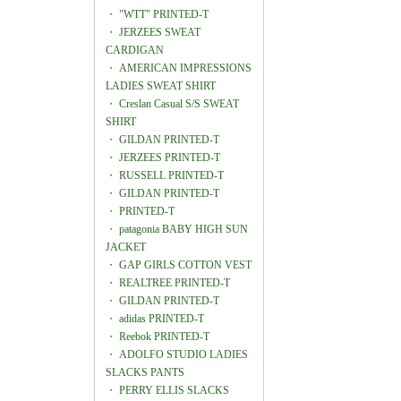
・
"WTT" PRINTED-T
・
JERZEES SWEAT
CARDIGAN
・
AMERICAN IMPRESSIONS
LADIES SWEAT SHIRT
・
Creslan Casual S/S SWEAT
SHIRT
・
GILDAN PRINTED-T
・
JERZEES PRINTED-T
・
RUSSELL PRINTED-T
・
GILDAN PRINTED-T
・
PRINTED-T
・
patagonia BABY HIGH SUN
JACKET
・
GAP GIRLS COTTON VEST
・
REALTREE PRINTED-T
・
GILDAN PRINTED-T
・
adidas PRINTED-T
・
Reebok PRINTED-T
・
ADOLFO STUDIO LADIES
SLACKS PANTS
・
PERRY ELLIS SLACKS