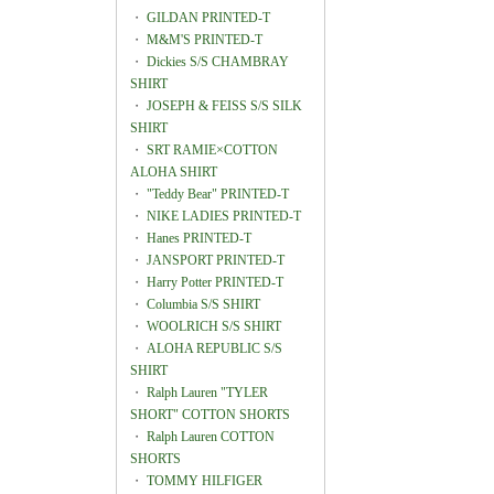
・
GILDAN PRINTED-T
・
M&M'S PRINTED-T
・
Dickies S/S CHAMBRAY
SHIRT
・
JOSEPH & FEISS S/S SILK
SHIRT
・
SRT RAMIE×COTTON
ALOHA SHIRT
・
"Teddy Bear" PRINTED-T
・
NIKE LADIES PRINTED-T
・
Hanes PRINTED-T
・
JANSPORT PRINTED-T
・
Harry Potter PRINTED-T
・
Columbia S/S SHIRT
・
WOOLRICH S/S SHIRT
・
ALOHA REPUBLIC S/S
SHIRT
・
Ralph Lauren "TYLER
SHORT" COTTON SHORTS
・
Ralph Lauren COTTON
SHORTS
・
TOMMY HILFIGER