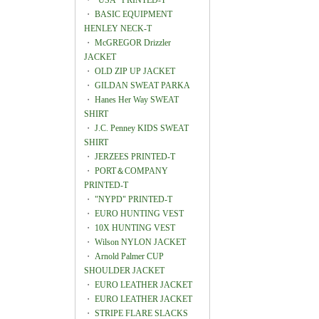
・
"USA" PRINTED-T
・
BASIC EQUIPMENT
HENLEY NECK-T
・
McGREGOR Drizzler
JACKET
・
OLD ZIP UP JACKET
・
GILDAN SWEAT PARKA
・
Hanes Her Way SWEAT
SHIRT
・
J.C. Penney KIDS SWEAT
SHIRT
・
JERZEES PRINTED-T
・
PORT＆COMPANY
PRINTED-T
・
"NYPD" PRINTED-T
・
EURO HUNTING VEST
・
10X HUNTING VEST
・
Wilson NYLON JACKET
・
Arnold Palmer CUP
SHOULDER JACKET
・
EURO LEATHER JACKET
・
EURO LEATHER JACKET
・
STRIPE FLARE SLACKS