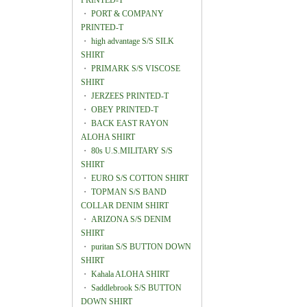
PRINTED-T
・
PORT & COMPANY
PRINTED-T
・
high advantage S/S SILK
SHIRT
・
PRIMARK S/S VISCOSE
SHIRT
・
JERZEES PRINTED-T
・
OBEY PRINTED-T
・
BACK EAST RAYON
ALOHA SHIRT
・
80s U.S.MILITARY S/S
SHIRT
・
EURO S/S COTTON SHIRT
・
TOPMAN S/S BAND
COLLAR DENIM SHIRT
・
ARIZONA S/S DENIM
SHIRT
・
puritan S/S BUTTON DOWN
SHIRT
・
Kahala ALOHA SHIRT
・
Saddlebrook S/S BUTTON
DOWN SHIRT