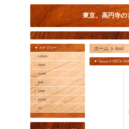
東京、高円寺の古
▼ カテゴリー
ホーム
＞
knit
・ t-shirts
▼ Jantzen V-NECK S
・ shirts
・ sweat
・ knit
・ pants
・ jacket
・ etc