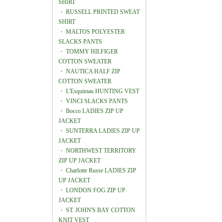
SHIRT
・
RUSSELL PRINTED SWEAT
SHIRT
・
MALTOS POLYESTER
SLACKS PANTS
・
TOMMY HILFIGER
COTTON SWEATER
・
NAUTICA HALF ZIP
COTTON SWEATER
・
L'Esquimau HUNTING VEST
・
VINCI SLACKS PANTS
・
Bocco LADIES ZIP UP
JACKET
・
SUNTERRA LADIES ZIP UP
JACKET
・
NORTHWEST TERRITORY
ZIP UP JACKET
・
Charlotte Russe LADIES ZIP
UP JACKET
・
LONDON FOG ZIP UP
JACKET
・
ST. JOHN'S BAY COTTON
KNIT VEST