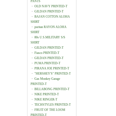
PANTS
・
OLD NAVY PRINTED-T
・
GILDAN PRINTED-T
・
BAJAN COTTON ALOHA
SHIRT
・
puritan RAYON ALOHA
SHIRT
・
80s U.S.MILITARY S/S
SHIRT
・
GILDAN PRINTED-T
・
Fiasco PRINTED-T
・
GILDAN PRINTED-T
・
PUMA PRINTED-T
・
PIRANA JOE PRINTED-T
・
"HERSHEY'S" PRINTED-T
・
Gas Monkey Garage
PRINTED-T
・
BILLABONG PRINTED-T
・
NIKE PRINTED-T
・
NIKE RINGER-T
・
TECHSTYLES PRINTED-T
・
FRUIT OF THE LOOM
PRINTED-T