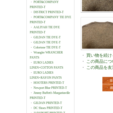
・
PORT&COMPANY
PRINTED-T
・
DISTRICT PRINTED-T
・
PORT&COMPANY TIE DYE
PRINTED-T
・
AALIYAH TIE DYE
PRINTED-T
・
GILDAN TIE DYE-T
・
GILDAN TIE DYE-T
・
Colortone TIE DYE-T
・
Wrangler WRANCHER
・
買い物を続け
PANTS
・
この商品につ
・
EURO LADIES
・
この商品を友
LINEN×COTTON PANTS
・
EURO LADIES
LINEN×RAYON PANTS
・ 
・
HOOTERS PRINTED-T
・
Newport Blue PRINTED-T
・ 
・
Jimmy Buffett's Margaritaville
PRINTED-T
・
GILDAN PRINTED-T
・
DC Shoes PRINTED-T