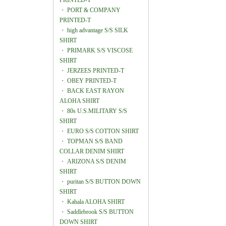
PRINTED-T
・
PORT & COMPANY
PRINTED-T
・
high advantage S/S SILK
SHIRT
・
PRIMARK S/S VISCOSE
SHIRT
・
JERZEES PRINTED-T
・
OBEY PRINTED-T
・
BACK EAST RAYON
ALOHA SHIRT
・
80s U.S.MILITARY S/S
SHIRT
・
EURO S/S COTTON SHIRT
・
TOPMAN S/S BAND
COLLAR DENIM SHIRT
・
ARIZONA S/S DENIM
SHIRT
・
puritan S/S BUTTON DOWN
SHIRT
・
Kahala ALOHA SHIRT
・
Saddlebrook S/S BUTTON
DOWN SHIRT