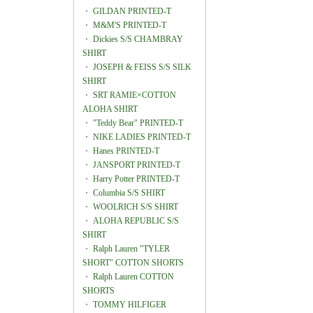
・
GILDAN PRINTED-T
・
M&M'S PRINTED-T
・
Dickies S/S CHAMBRAY
SHIRT
・
JOSEPH & FEISS S/S SILK
SHIRT
・
SRT RAMIE×COTTON
ALOHA SHIRT
・
"Teddy Bear" PRINTED-T
・
NIKE LADIES PRINTED-T
・
Hanes PRINTED-T
・
JANSPORT PRINTED-T
・
Harry Potter PRINTED-T
・
Columbia S/S SHIRT
・
WOOLRICH S/S SHIRT
・
ALOHA REPUBLIC S/S
SHIRT
・
Ralph Lauren "TYLER
SHORT" COTTON SHORTS
・
Ralph Lauren COTTON
SHORTS
・
TOMMY HILFIGER