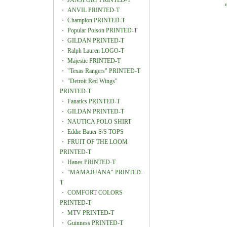
・
JANSPORT PRINTED-T
・
ANVIL PRINTED-T
・
Champion PRINTED-T
・
Popular Poison PRINTED-T
・
GILDAN PRINTED-T
・
Ralph Lauren LOGO-T
・
Majestic PRINTED-T
・
"Texas Rangers" PRINTED-T
・
"Detroit Red Wings"
PRINTED-T
・
Fanatics PRINTED-T
・
GILDAN PRINTED-T
・
NAUTICA POLO SHIRT
・
Eddie Bauer S/S TOPS
・
FRUIT OF THE LOOM
PRINTED-T
・
Hanes PRINTED-T
・
"MAMAJUANA" PRINTED-
T
・
COMFORT COLORS
PRINTED-T
・
MTV PRINTED-T
・
Guinness PRINTED-T