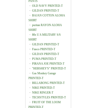
PANTS
・
OLD NAVY PRINTED-T
・
GILDAN PRINTED-T
・
BAJAN COTTON ALOHA
SHIRT
・
puritan RAYON ALOHA
SHIRT
・
80s U.S.MILITARY S/S
SHIRT
・
GILDAN PRINTED-T
・
Fiasco PRINTED-T
・
GILDAN PRINTED-T
・
PUMA PRINTED-T
・
PIRANA JOE PRINTED-T
・
"HERSHEY'S" PRINTED-T
・
Gas Monkey Garage
PRINTED-T
・
BILLABONG PRINTED-T
・
NIKE PRINTED-T
・
NIKE RINGER-T
・
TECHSTYLES PRINTED-T
・
FRUIT OF THE LOOM
PRINTED-T