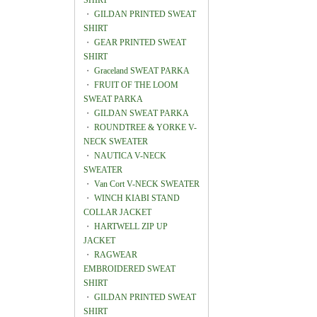
SHIRT
・
GILDAN PRINTED SWEAT
SHIRT
・
GEAR PRINTED SWEAT
SHIRT
・
Graceland SWEAT PARKA
・
FRUIT OF THE LOOM
SWEAT PARKA
・
GILDAN SWEAT PARKA
・
ROUNDTREE & YORKE V-
NECK SWEATER
・
NAUTICA V-NECK
SWEATER
・
Van Cort V-NECK SWEATER
・
WINCH KIABI STAND
COLLAR JACKET
・
HARTWELL ZIP UP
JACKET
・
RAGWEAR
EMBROIDERED SWEAT
SHIRT
・
GILDAN PRINTED SWEAT
SHIRT