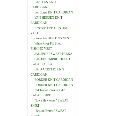
・
FAPTEKS KNIT
CARDIGAN
・
Les Corps KNIT CARDIGAN
・
VAN HEUSEN KNIT
CARDIGAN
・
American Field HUNTING
VEST
・
Gamehide HUNTING VEST
・
White River Fly Shop
FISHING VEST
・
JANSPORT SWEAT PARKA
・
GILDAN EMBROIDERED
SWEAT PARKA
・
IZOD ACRYLIC KNIT
CARDIGAN
・
BORDER KNIT CARDIGAN
・
BORDER KNIT CARDIGAN
・
"Alabama Crimson Tide"
SWEAT SHIRT
・
"Iowa Hawkeyes" SWEAT
SHIRT
・
"Boston Bruins" SWEAT