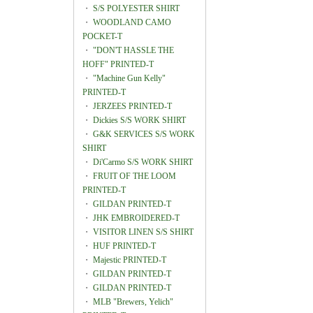
・
S/S POLYESTER SHIRT
・
WOODLAND CAMO
POCKET-T
・
"DON'T HASSLE THE
HOFF" PRINTED-T
・
"Machine Gun Kelly"
PRINTED-T
・
JERZEES PRINTED-T
・
Dickies S/S WORK SHIRT
・
G&K SERVICES S/S WORK
SHIRT
・
Di'Carmo S/S WORK SHIRT
・
FRUIT OF THE LOOM
PRINTED-T
・
GILDAN PRINTED-T
・
JHK EMBROIDERED-T
・
VISITOR LINEN S/S SHIRT
・
HUF PRINTED-T
・
Majestic PRINTED-T
・
GILDAN PRINTED-T
・
GILDAN PRINTED-T
・
MLB "Brewers, Yelich"