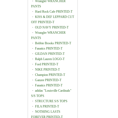
・
Wrangler WRANCHER
PANTS
・
Hard Rock Cafe PRINTED-T
・
KISS & DEF LEPPARD CUT
OFF PRINTED-T
・
OLD NAVY PRINTED-T
・
Wrangler WRANCHER
PANTS
・
Bobbie Brooks PRINTED-T
・
Fanatics PRINTED-T
・
GILDAN PRINTED-T
・
Ralph Lauren LOGO-T
・
Ford PRINTED-T
・
NIKE PRINTED-T
・
Champion PRINTED-T
・
Ganzee PRINTED-T
・
Fanatics PRINTED-T
・
adidas "Louisville Cardinals"
S/S TOPS
・
STRUCTURE S/S TOPS
・
FILA PRINTED-T
・
NOTHING LASTS
FOREVER PRINTED-T