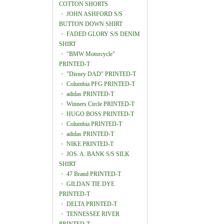
COTTON SHORTS
・
JOHN ASHFORD S/S
BUTTON DOWN SHIRT
・
FADED GLORY S/S DENIM
SHIRT
・
"BMW Motorcycle"
PRINTED-T
・
"Disney DAD" PRINTED-T
・
Columbia PFG PRINTED-T
・
adidas PRINTED-T
・
Winners Circle PRINTED-T
・
HUGO BOSS PRINTED-T
・
Columbia PRINTED-T
・
adidas PRINTED-T
・
NIKE PRINTED-T
・
JOS. A. BANK S/S SILK
SHIRT
・
47 Brand PRINTED-T
・
GILDAN TIE DYE
PRINTED-T
・
DELTA PRINTED-T
・
TENNESSEE RIVER