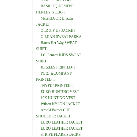
・
"USA" PRINTED-T
・
BASIC EQUIPMENT
HENLEY NECK-T
・
McGREGOR Drizzler
JACKET
・
OLD ZIP UP JACKET
・
GILDAN SWEAT PARKA
・
Hanes Her Way SWEAT
SHIRT
・
J.C. Penney KIDS SWEAT
SHIRT
・
JERZEES PRINTED-T
・
PORT＆COMPANY
PRINTED-T
・
"NYPD" PRINTED-T
・
EURO HUNTING VEST
・
10X HUNTING VEST
・
Wilson NYLON JACKET
・
Arnold Palmer CUP
SHOULDER JACKET
・
EURO LEATHER JACKET
・
EURO LEATHER JACKET
・
STRIPE FLARE SLACKS