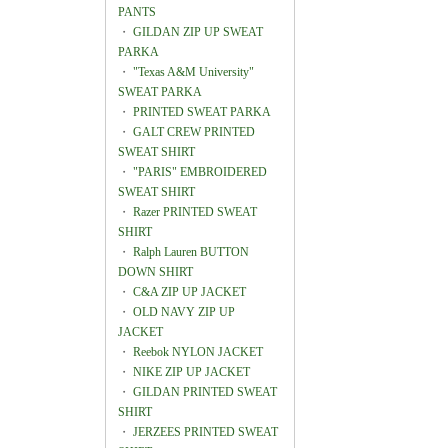
PANTS
・
GILDAN ZIP UP SWEAT
PARKA
・
"Texas A&M University"
SWEAT PARKA
・
PRINTED SWEAT PARKA
・
GALT CREW PRINTED
SWEAT SHIRT
・
"PARIS" EMBROIDERED
SWEAT SHIRT
・
Razer PRINTED SWEAT
SHIRT
・
Ralph Lauren BUTTON
DOWN SHIRT
・
C&A ZIP UP JACKET
・
OLD NAVY ZIP UP
JACKET
・
Reebok NYLON JACKET
・
NIKE ZIP UP JACKET
・
GILDAN PRINTED SWEAT
SHIRT
・
JERZEES PRINTED SWEAT