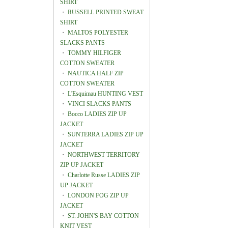
SHIRT
・
RUSSELL PRINTED SWEAT
SHIRT
・
MALTOS POLYESTER
SLACKS PANTS
・
TOMMY HILFIGER
COTTON SWEATER
・
NAUTICA HALF ZIP
COTTON SWEATER
・
L'Esquimau HUNTING VEST
・
VINCI SLACKS PANTS
・
Bocco LADIES ZIP UP
JACKET
・
SUNTERRA LADIES ZIP UP
JACKET
・
NORTHWEST TERRITORY
ZIP UP JACKET
・
Charlotte Russe LADIES ZIP
UP JACKET
・
LONDON FOG ZIP UP
JACKET
・
ST. JOHN'S BAY COTTON
KNIT VEST