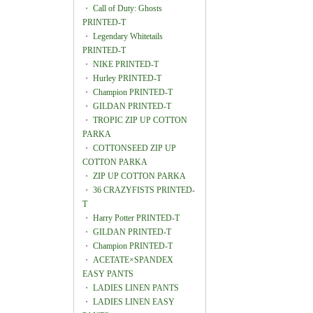
・
Call of Duty: Ghosts
PRINTED-T
・
Legendary Whitetails
PRINTED-T
・
NIKE PRINTED-T
・
Hurley PRINTED-T
・
Champion PRINTED-T
・
GILDAN PRINTED-T
・
TROPIC ZIP UP COTTON
PARKA
・
COTTONSEED ZIP UP
COTTON PARKA
・
ZIP UP COTTON PARKA
・
36 CRAZYFISTS PRINTED-
T
・
Harry Potter PRINTED-T
・
GILDAN PRINTED-T
・
Champion PRINTED-T
・
ACETATE×SPANDEX
EASY PANTS
・
LADIES LINEN PANTS
・
LADIES LINEN EASY