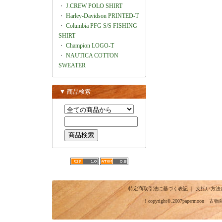
・
J.CREW POLO SHIRT
・
Harley-Davidson PRINTED-T
・
Columbia PFG S/S FISHING
SHIRT
・
Champion LOGO-T
・
NAUTICA COTTON
SWEATER
▼ 商品検索
特定商取引法に基づく表記
｜
支払い方法
！copyright©.2007papermo