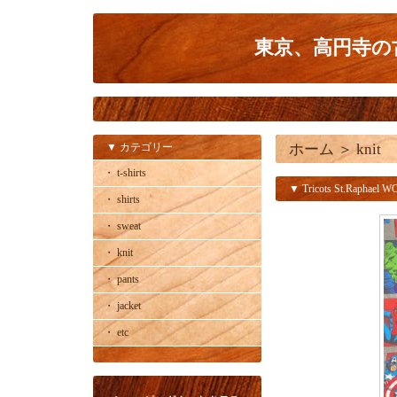
東京、高円寺の古
▼ カテゴリー
ホーム
＞
knit
・ t-shirts
▼ Tricots St.Raphael 
・ shirts
・ sweat
・ knit
・ pants
・ jacket
・ etc