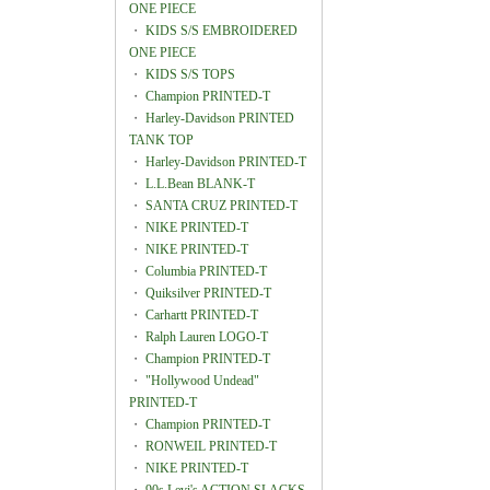
ONE PIECE
・
KIDS S/S EMBROIDERED
ONE PIECE
・
KIDS S/S TOPS
・
Champion PRINTED-T
・
Harley-Davidson PRINTED
TANK TOP
・
Harley-Davidson PRINTED-T
・
L.L.Bean BLANK-T
・
SANTA CRUZ PRINTED-T
・
NIKE PRINTED-T
・
NIKE PRINTED-T
・
Columbia PRINTED-T
・
Quiksilver PRINTED-T
・
Carhartt PRINTED-T
・
Ralph Lauren LOGO-T
・
Champion PRINTED-T
・
"Hollywood Undead"
PRINTED-T
・
Champion PRINTED-T
・
RONWEIL PRINTED-T
・
NIKE PRINTED-T