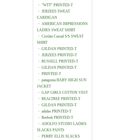
・
"WTT" PRINTED-T
・
JERZEES SWEAT
CARDIGAN
・
AMERICAN IMPRESSIONS
LADIES SWEAT SHIRT
・
Creslan Casual S/S SWEAT
SHIRT
・
GILDAN PRINTED-T
・
JERZEES PRINTED-T
・
RUSSELL PRINTED-T
・
GILDAN PRINTED-T
・
PRINTED-T
・
patagonia BABY HIGH SUN
JACKET
・
GAP GIRLS COTTON VEST
・
REALTREE PRINTED-T
・
GILDAN PRINTED-T
・
adidas PRINTED-T
・
Reebok PRINTED-T
・
ADOLFO STUDIO LADIES
SLACKS PANTS
・
PERRY ELLIS SLACKS