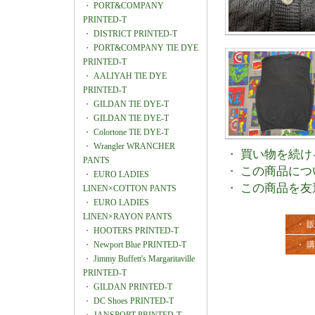
・
PORT&COMPANY
PRINTED-T
・
DISTRICT PRINTED-T
・
PORT&COMPANY TIE DYE
PRINTED-T
・
AALIYAH TIE DYE
PRINTED-T
・
GILDAN TIE DYE-T
・
GILDAN TIE DYE-T
・
Colortone TIE DYE-T
・
Wrangler WRANCHER
・
買い物を続け
PANTS
・
この商品につ
・
EURO LADIES
・
この商品を友
LINEN×COTTON PANTS
・
EURO LADIES
LINEN×RAYON PANTS
・ 
・
HOOTERS PRINTED-T
・
Newport Blue PRINTED-T
・ 
・
Jimmy Buffett's Margaritaville
PRINTED-T
・
GILDAN PRINTED-T
・
DC Shoes PRINTED-T