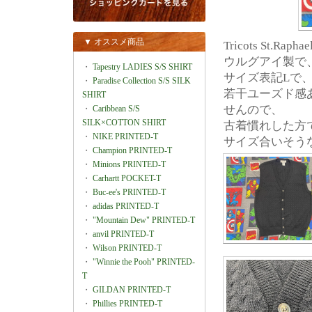
▼ オススメ商品
Tricots St.
ウルグアイ製で
・
Tapestry LADIES S/S SHIRT
サイズ表記Lで、肩
・
Paradise Collection S/S SILK
若干ユーズド感
SHIRT
せんので、
・
Caribbean S/S
SILK×COTTON SHIRT
古着慣れした方
・
NIKE PRINTED-T
サイズ合いそう
・
Champion PRINTED-T
・
Minions PRINTED-T
・
Carhartt POCKET-T
・
Buc-ee's PRINTED-T
・
adidas PRINTED-T
・
"Mountain Dew" PRINTED-T
・
anvil PRINTED-T
・
Wilson PRINTED-T
・
"Winnie the Pooh" PRINTED-
T
・
GILDAN PRINTED-T
・
Phillies PRINTED-T