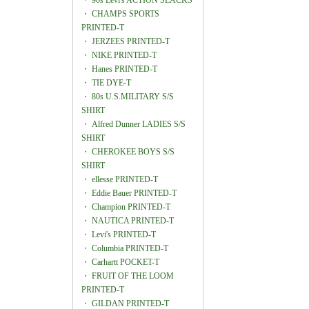
・
90s Levi's ACTION SLACKS
・
CHAMPS SPORTS
PRINTED-T
・
JERZEES PRINTED-T
・
NIKE PRINTED-T
・
Hanes PRINTED-T
・
TIE DYE-T
・
80s U.S.MILITARY S/S
SHIRT
・
Alfred Dunner LADIES S/S
SHIRT
・
CHEROKEE BOYS S/S
SHIRT
・
ellesse PRINTED-T
・
Eddie Bauer PRINTED-T
・
Champion PRINTED-T
・
NAUTICA PRINTED-T
・
Levi's PRINTED-T
・
Columbia PRINTED-T
・
Carhartt POCKET-T
・
FRUIT OF THE LOOM
PRINTED-T
・
GILDAN PRINTED-T