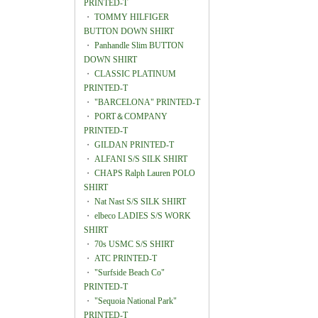
PRINTED-T
・
TOMMY HILFIGER
BUTTON DOWN SHIRT
・
Panhandle Slim BUTTON
DOWN SHIRT
・
CLASSIC PLATINUM
PRINTED-T
・
"BARCELONA" PRINTED-T
・
PORT＆COMPANY
PRINTED-T
・
GILDAN PRINTED-T
・
ALFANI S/S SILK SHIRT
・
CHAPS Ralph Lauren POLO
SHIRT
・
Nat Nast S/S SILK SHIRT
・
elbeco LADIES S/S WORK
SHIRT
・
70s USMC S/S SHIRT
・
ATC PRINTED-T
・
"Surfside Beach Co"
PRINTED-T
・
"Sequoia National Park"
PRINTED-T