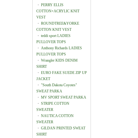
・
PERRY ELLIS
COTTON×ACRYLIC KNIT
VEST
・
ROUNDTREE&YORKE
COTTON KNIT VEST
・
teddi sport LADIES
PULLOVER TOPS
・
Anthony Richards LADIES
PULLOVER TOPS
・
Wrangler KIDS DENIM
SHIRT
・
EURO FAKE SUEDE ZIP UP
JACKET
・
"South Dakota Coyotes"
SWEAT PARKA
・
MV SPORT SWEAT PARKA
・
STRIPE COTTON
SWEATER
・
NAUTICA COTTON
SWEATER
・
GILDAN PRINTED SWEAT
SHIRT