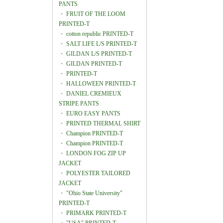
PANTS
・
FRUIT OF THE LOOM
PRINTED-T
・
cotton republic PRINTED-T
・
SALT LIFE L/S PRINTED-T
・
GILDAN L/S PRINTED-T
・
GILDAN PRINTED-T
・
PRINTED-T
・
HALLOWEEN PRINTED-T
・
DANIEL CREMIEUX
STRIPE PANTS
・
EURO EASY PANTS
・
PRINTED THERMAL SHIRT
・
Champion PRINTED-T
・
Champion PRINTED-T
・
LONDON FOG ZIP UP
JACKET
・
POLYESTER TAILORED
JACKET
・
"Ohio State University"
PRINTED-T
・
PRIMARK PRINTED-T