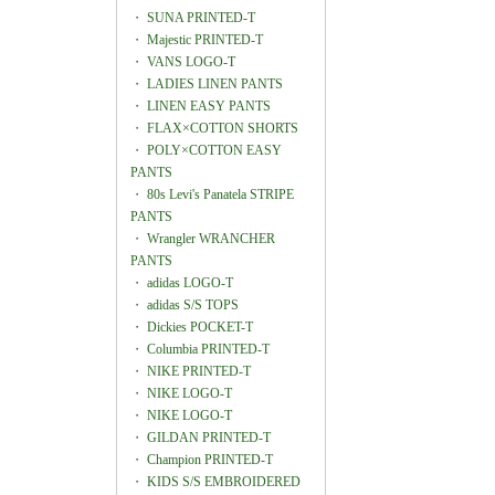
・
SUNA PRINTED-T
・
Majestic PRINTED-T
・
VANS LOGO-T
・
LADIES LINEN PANTS
・
LINEN EASY PANTS
・
FLAX×COTTON SHORTS
・
POLY×COTTON EASY
PANTS
・
80s Levi's Panatela STRIPE
PANTS
・
Wrangler WRANCHER
PANTS
・
adidas LOGO-T
・
adidas S/S TOPS
・
Dickies POCKET-T
・
Columbia PRINTED-T
・
NIKE PRINTED-T
・
NIKE LOGO-T
・
NIKE LOGO-T
・
GILDAN PRINTED-T
・
Champion PRINTED-T
・
KIDS S/S EMBROIDERED